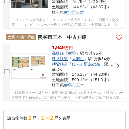
建物面積：75.78㎡（22.92坪）
土地面積：144.96㎡（43.85坪）
埼玉県
熊谷市
三本
・リフォーム履歴あり！（キッチン・洗面台・トイレ・玄関ドア交換
等） ・コンビニ・スーパー近くで便利な住環境♪ ・全室6帖以上！閑静
な住宅街♪ いつでもお気軽にお声がけください♪ ...
熊谷市三本 中古戸建
売買 | 中古一戸建
1,949
万
円
高崎線
「
熊谷
」駅 徒歩95分
秩父鉄道
「
大麻生
」駅 徒歩34分
秩父鉄道
「
ひろせ野鳥の森
」駅 徒歩56分
5LDK
建物面積：146.13㎡（44.20坪）
土地面積：500.19㎡（151.3坪）
埼玉県
熊谷市
三本
・駐車場スペース3台分！来客用の駐車場には困りません♪ ・収納スペー
ス豊富でお荷物多めのご家族でも安心！ ・前面道路が広めで毎日の車の
出入りが楽々！ いつでもお気軽にお声がけ...
2
1～2
該当物件数
戸
戸を表示