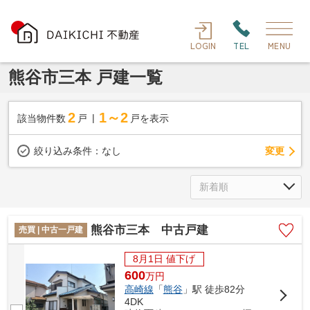
LOGIN
TEL
MENU
熊谷市三本 戸建一覧
2
1～2
該当物件数
戸
戸を表示
変更
絞り込み条件：
なし
熊谷市三本 中古戸建
売買 | 中古一戸建
8月1日 値下げ
600
万
円
高崎線
「
熊谷
」駅 徒歩82分
4DK