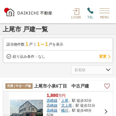
LOGIN
TEL
MENU
上尾市 戸建一覧
1
1～1
該当物件数
戸
戸を表示
変更
絞り込み条件：
なし
上尾市小泉6丁目 中古戸建
売買 | 中古一戸建
1,880
万
円
高崎線
「
上尾
」駅 徒歩32分
高崎線
「
北上尾
」駅 徒歩31分
高崎線
「
桶川
」駅 徒歩48分
5DK