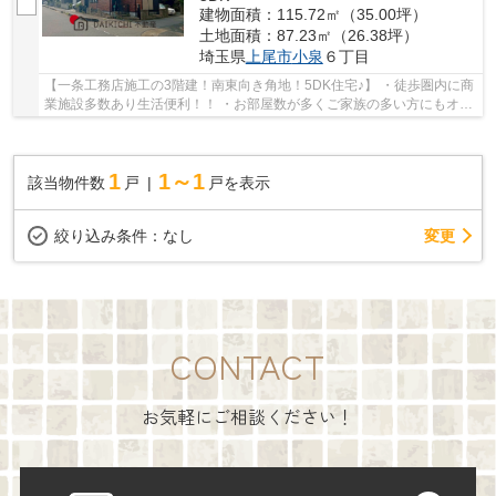
建物面積：115.72㎡（35.00坪）
土地面積：87.23㎡（26.38坪）
埼玉県
上尾市
小泉
６丁目
【一条工務店施工の3階建！南東向き角地！5DK住宅♪】 ・徒歩圏内に商
業施設多数あり生活便利！！ ・お部屋数が多くご家族の多い方にもオス
スメ♪ いつでもお気軽にお声がけください♪ ...
1
1～1
該当物件数
戸
戸を表示
変更
絞り込み条件：
なし
CONTACT
お気軽にご相談ください！