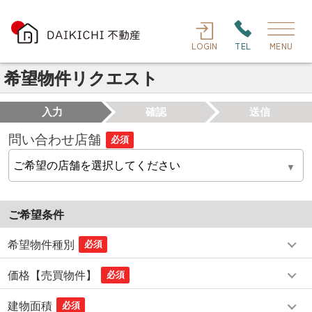
LOGIN
TEL
MENU
希望物件リクエスト
入力
確認
送信
問い合わせ店舗
必須
ご希望条件
希望物件種別
必須
価格【売買物件】
必須
建物面積
必須