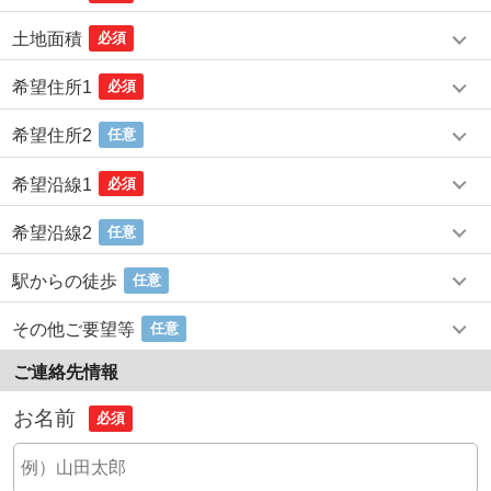
土地面積
必須
希望住所1
必須
希望住所2
任意
希望沿線1
必須
希望沿線2
任意
駅からの徒歩
任意
その他ご要望等
任意
ご連絡先情報
お名前
必須