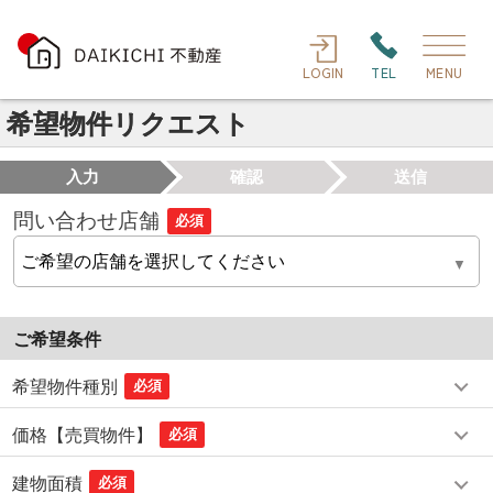
LOGIN
TEL
MENU
希望物件リクエスト
入力
確認
送信
問い合わせ店舗
必須
ご希望条件
希望物件種別
必須
価格【売買物件】
必須
建物面積
必須