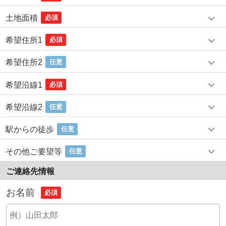
土地面積
必須
希望住所1
必須
希望住所2
任意
希望沿線1
必須
希望沿線2
任意
駅からの徒歩
任意
その他ご要望等
任意
ご連絡先情報
お名前
必須