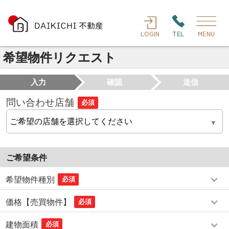
LOGIN
TEL
MENU
希望物件リクエスト
入力
確認
送信
問い合わせ店舗
必須
ご希望条件
希望物件種別
必須
価格【売買物件】
必須
建物面積
必須