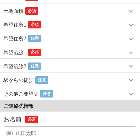
土地面積
必須
希望住所1
必須
希望住所2
任意
希望沿線1
必須
希望沿線2
任意
駅からの徒歩
任意
その他ご要望等
任意
ご連絡先情報
お名前
必須