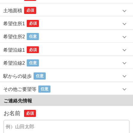
土地面積
必須
希望住所1
必須
希望住所2
任意
希望沿線1
必須
希望沿線2
任意
駅からの徒歩
任意
その他ご要望等
任意
ご連絡先情報
お名前
必須