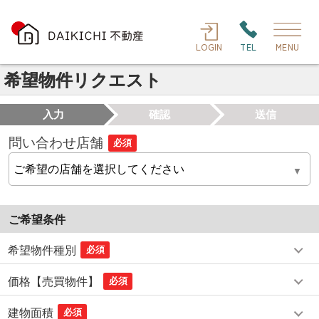
LOGIN
TEL
MENU
希望物件リクエスト
入力
確認
送信
問い合わせ店舗
必須
ご希望条件
希望物件種別
必須
価格【売買物件】
必須
建物面積
必須