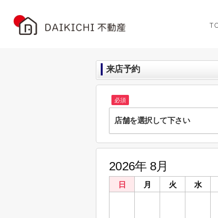
T
来店予約
必須
店舗を選択して下さい
株式会社DAIKICHI不動産
埼玉県深谷市上柴町東６丁目8-11
2026年 8月
株式会社DAIKICHI不動産
埼玉県鴻巣市天神２丁目2-36 ローヤルシ
日
月
火
水
26
27
28
29