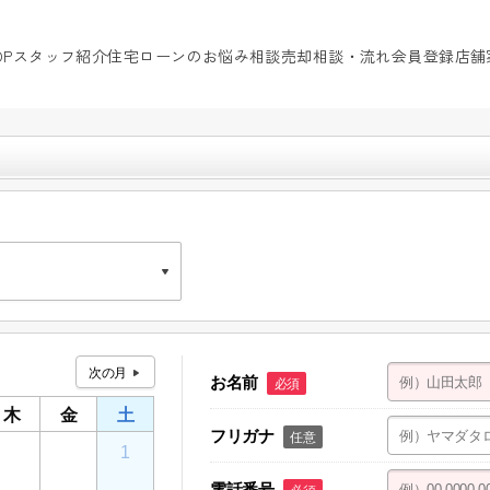
OP
スタッフ紹介
住宅ローンのお悩み相談
売却相談・流れ
会員登録
店舗
お名前
必須
ティ鴻巣店舗 101
木
金
土
フリガナ
任意
30
31
1
電話番号