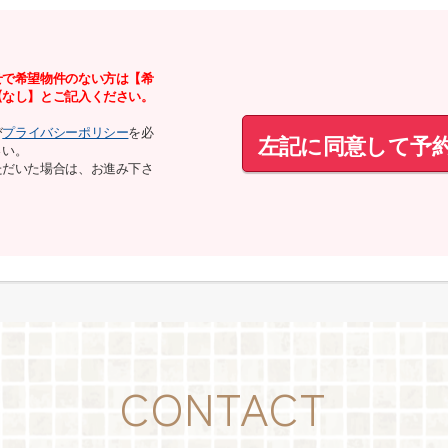
せで希望物件のない方は【希
【なし】とご記入ください。
び
プライバシーポリシー
を必
左記に同意して予
さい。
ただいた場合は、お進み下さ
CONTACT