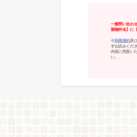
一般問い合わ
望物件名】に
※
利用規約
及
ずお読みくだ
内容に同意い
い。