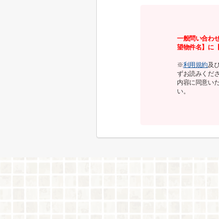
一般問い合わ
望物件名】に
※
利用規約
及
ずお読みくだ
内容に同意い
い。