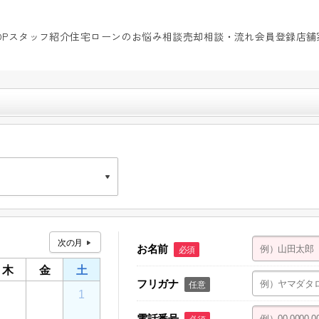
OP
スタッフ紹介
住宅ローンのお悩み相談
売却相談・流れ
会員登録
店舗
お名前
必須
ティ鴻巣店舗 101
木
金
土
フリガナ
任意
30
31
1
電話番号