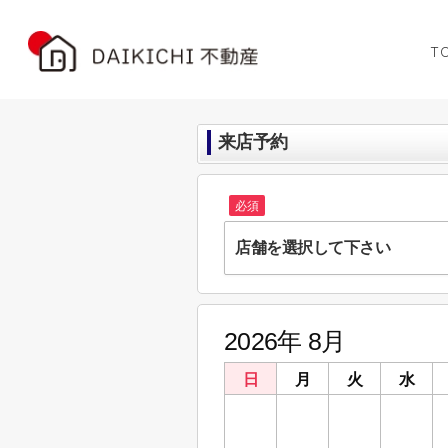
T
来店予約
必須
店舗を選択して下さい
株式会社DAIKICHI不動産
埼玉県深谷市上柴町東６丁目8-11
2026年 8月
株式会社DAIKICHI不動産
埼玉県鴻巣市天神２丁目2-36 ローヤルシ
日
月
火
水
26
27
28
29