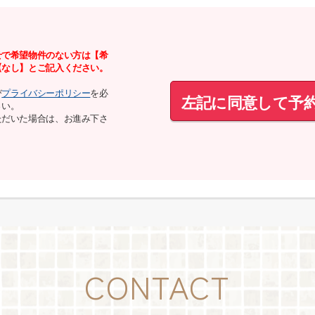
せで希望物件のない方は【希
【なし】とご記入ください。
び
プライバシーポリシー
を必
左記に同意して予
さい。
ただいた場合は、お進み下さ
CONTACT