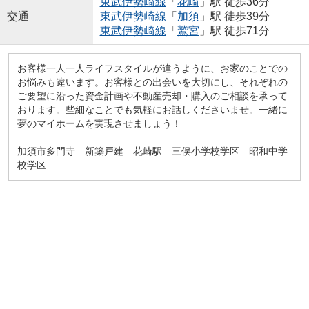
東武伊勢崎線
「
花崎
」駅 徒歩36分
交通
東武伊勢崎線
「
加須
」駅 徒歩39分
東武伊勢崎線
「
鷲宮
」駅 徒歩71分
お客様一人一人ライフスタイルが違うように、お家のことでの
お悩みも違います。お客様との出会いを大切にし、それぞれの
ご要望に沿った資金計画や不動産売却・購入のご相談を承って
おります。些細なことでも気軽にお話しくださいませ。一緒に
夢のマイホームを実現させましょう！
加須市多門寺 新築戸建 花崎駅 三俣小学校学区 昭和中学
校学区