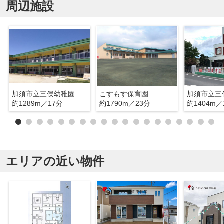
周辺施設
加須市立三俣幼稚園
こすもす保育園
加須市立三
約1289m／17分
約1790m／23分
約1404m／
エリアの近い物件