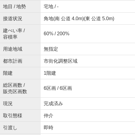
地目 / 地勢
宅地 / -
接道状況
角地(南 公道 4.0m)(東 公道 5.0m)
建ぺい率 /
60% / 200%
容積率
用途地域
無指定
都市計画
市街化調整区域
階建
1階建
総区画数 /
6区画 / 6区画
販売区画数
現況
完成済み
取引態様
仲介
引渡し
即時