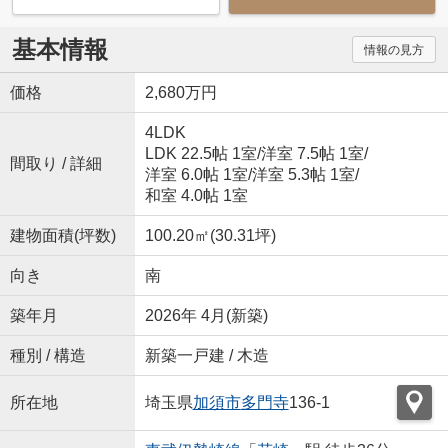
基本情報
情報の見方
価格
2,680万円
4LDK
LDK 22.5帖 1室
/
洋室 7.5帖 1室
/
間取り / 詳細
洋室 6.0帖 1室
/
洋室 5.3帖 1室
/
和室 4.0帖 1室
建物面積(坪数)
100.20㎡(30.31坪)
向き
南
築年月
2026年 4月(新築)
種別 / 構造
新築一戸建 / 木造
所在地
埼玉県
加須市
多門寺
136-1