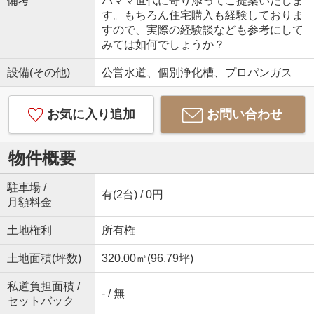
備考
パママ世代に寄り添ってご提案いたしま
す。もちろん住宅購入も経験しておりま
すので、実際の経験談なども参考にして
みては如何でしょうか？
設備(その他)
公営水道、個別浄化槽、プロパンガス
お気に入り追加
お問い合わせ
物件概要
駐車場 /
有(2台) / 0円
月額料金
土地権利
所有権
土地面積(坪数)
320.00㎡(96.79坪)
私道負担面積 /
- / 無
セットバック