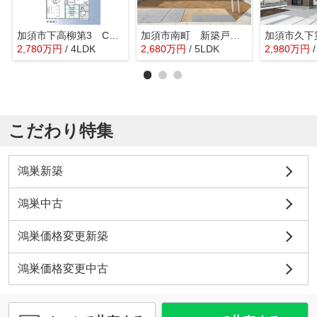
加須市下高柳第3 CRADLE GARDEN 新築戸建 全3棟 3号棟
加須市南町 新築戸建 全5棟 1号棟
2,780
万
円
/ 4LDK
2,680
万
円
/ 5LDK
2,980
万
円
こだわり特集
鴻巣新築
鴻巣中古
鴻巣価格変更新築
鴻巣価格変更中古