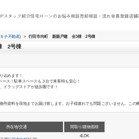
OP
スタッフ紹介
住宅ローンのお悩み相談
売却相談・流れ
会員登録
店舗
イキチ不動産)
>
行田市向町 新築戸建 全3棟 2号棟
棟 2号棟
り込めます！
々スペース！駐車スペースも３台で来客時も安心！
、ドラッグストアが徒歩圏です！
物件資料を現地までお届け致します。お子様連れでも問題ございません、この機
所在地/交通
間取り/建物面積
4LDK