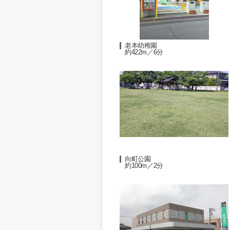
老本幼稚園
約422m／6分
向町公園
約100m／2分