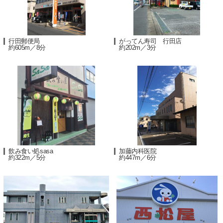
行田郵便局
がってん寿司 行田店
約605m／8分
約202m／3分
飲み食い処sasa
加藤内科医院
約322m／5分
約447m／6分