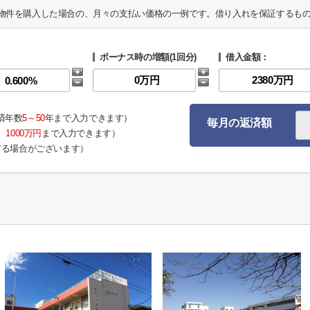
物件を購入した場合の、月々の支払い価格の一例です。借り入れを保証するも
ボーナス時の増額(1回分)
借入金額：
済年数
5～50
年まで入力できます）
毎月の返済額
。
1000万円
まで入力できます）
する場合がございます）