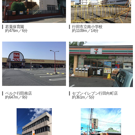
若葉保育園
行田市立南小学校
約476m／6分
約1109m／14分
ベルク行田南店
セブンイレブン行田向町店
約647m／9分
約361m／5分