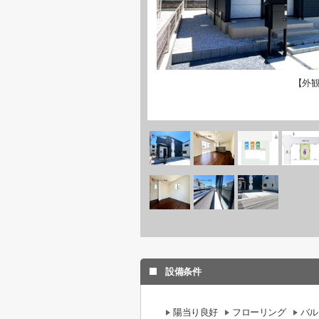
【外
設備条件
陽当り良好
フローリング
バル