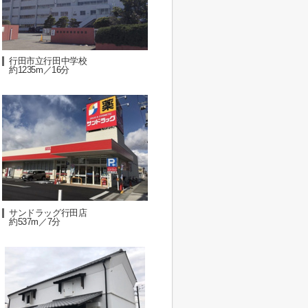
行田市立行田中学校
約1235m／16分
サンドラッグ行田店
約537m／7分