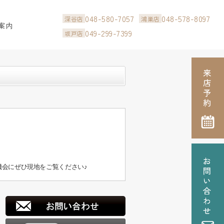
048-580-7057
048-578-8097
深谷店
鴻巣店
案内
049-299-7399
坂戸店
会にぜひ現地をご覧ください♪