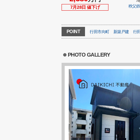
秩父
7月28日 値下げ
POINT
行田市向町
新築戸建
行
PHOTO GALLERY