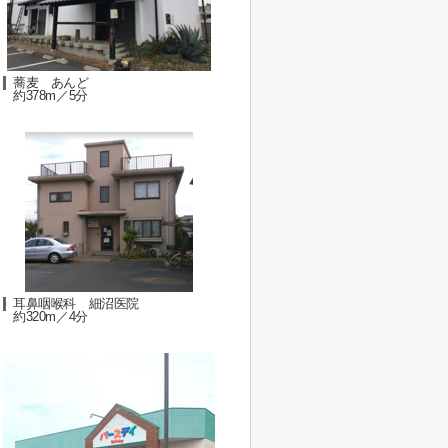
蕎麦 あんど
約378m／5分
耳鼻咽喉科 細沼医院
約320m／4分