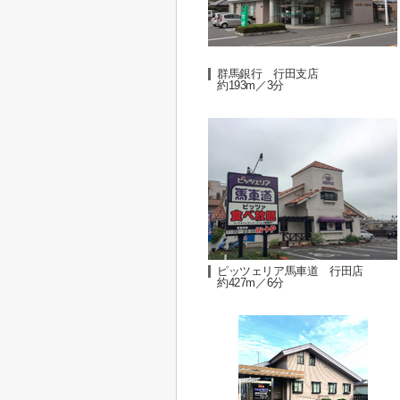
群馬銀行 行田支店
約193m／3分
ピッツェリア馬車道 行田店
約427m／6分