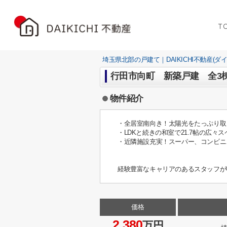
T
埼玉県北部の戸建て｜DAIKICHI不動産(ダ
行田市向町 新築戸建 全3
物件紹介
・全居室南向き！太陽光をたっぷり取
・LDKと続きの和室で21.7帖の広
・近隣施設充実！スーパー、コンビニ
経験豊富なキャリアのあるスタッフが
価格
2,380
万円