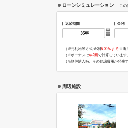
ローンシミュレーション
この
返済期間
金利
（※元利均等方式 金利
5.00％まで
※返
（※ボーナスは
年2回
で計算しています
（※物件購入時、その他諸費用が発生
周辺施設