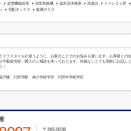
ン
追焚機能浴室
浴室乾燥機
温水洗浄便座
洗面台
トイレ２ヶ所
ン
宅配ボックス
複層ガラス
ライフスタイルが違うように、お家のことでのお悩みも違います。お客様との
や不動産売却・購入のご相談を承っております。些細なことでも気軽にお話し
う！
築戸建 行田市駅 南小学校学区 行田中学校学区
動産
〒365-0036