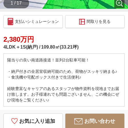
1 / 17
支払いシミュレーション
間取りを見る
2,380万円
4LDK＋1S(納戸)
109.80㎡(33.21坪)
陽当りの良い南道路接道！並列2台駐車可能！
・納戸付きの全居室収納可能のため、荷物がスッキリ納まる♪
・食洗機や宅配ボックス付きで生活便利♪
経験豊富なキャリアのあるスタッフが物件資料を現地までお届
け致します。お子様連れでも問題ございません、この機会にぜ
ひ現地をご覧ください♪
お気に入り追加
お問い合わせ