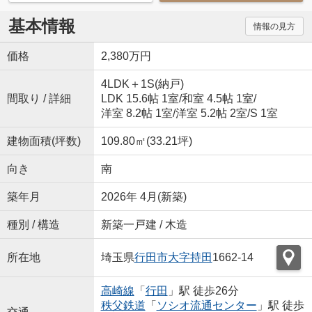
基本情報
情報の見方
価格
2,380万円
4LDK＋1S(納戸)
間取り / 詳細
LDK 15.6帖 1室
/
和室 4.5帖 1室
/
洋室 8.2帖 1室
/
洋室 5.2帖 2室
/
S 1室
建物面積(坪数)
109.80㎡(33.21坪)
向き
南
築年月
2026年 4月(新築)
種別 / 構造
新築一戸建 / 木造
所在地
埼玉県
行田市
大字持田
1662-14
高崎線
「
行田
」駅 徒歩26分
秩父鉄道
「
ソシオ流通センター
」駅 徒歩