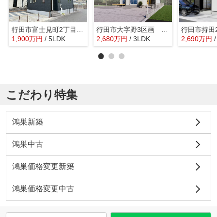
行田市富士見町2丁目 中古戸建
行田市大字野3区画 新築戸建 全3棟 1号棟
1,900
万
円
/ 5LDK
2,680
万
円
/ 3LDK
2,690
万
円
こだわり特集
鴻巣新築
鴻巣中古
鴻巣価格変更新築
鴻巣価格変更中古