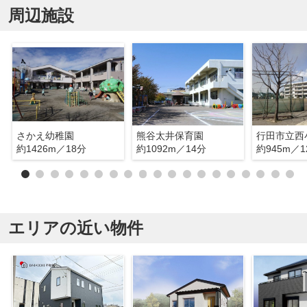
周辺施設
さかえ幼稚園
熊谷太井保育園
行田市立西
約1426m／18分
約1092m／14分
約945m／1
エリアの近い物件