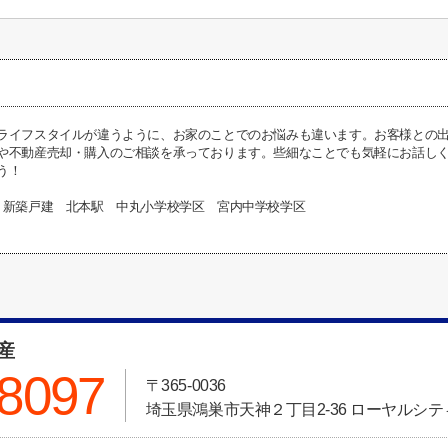
ライフスタイルが違うように、お家のことでのお悩みも違います。お客様との
や不動産売却・購入のご相談を承っております。些細なことでも気軽にお話し
う！
 新築戸建 北本駅 中丸小学校学区 宮内中学校学区
動産
-8097
〒365-0036
埼玉県鴻巣市天神２丁目2-36 ローヤルシティ