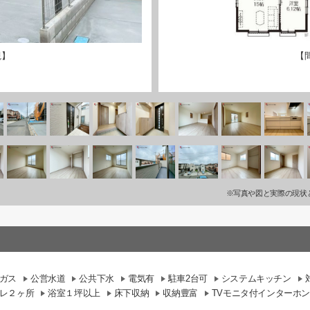
観】
【
※写真や図と実際の現状
ガス
公営水道
公共下水
電気有
駐車2台可
システムキッチン
レ２ヶ所
浴室１坪以上
床下収納
収納豊富
TVモニタ付インターホン