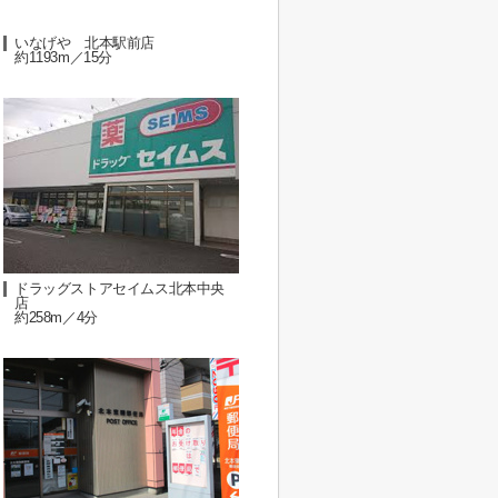
いなげや 北本駅前店
約1193m／15分
ドラッグストアセイムス北本中央
店
約258m／4分