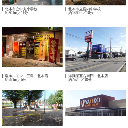
北本市立中丸小学校
北本市立宮内中学校
約801m／11分
約1430m／18分
塩ホルモン 三島 北本店
洋麺屋五右衛門 北本店
約381m／5分
約757m／10分