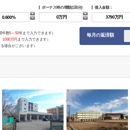
ボーナス時の増額(1回分)
借入金額：
済年数
5～50
年まで入力できます）
毎月の返済額
。
1000万円
まで入力できます）
する場合がございます）