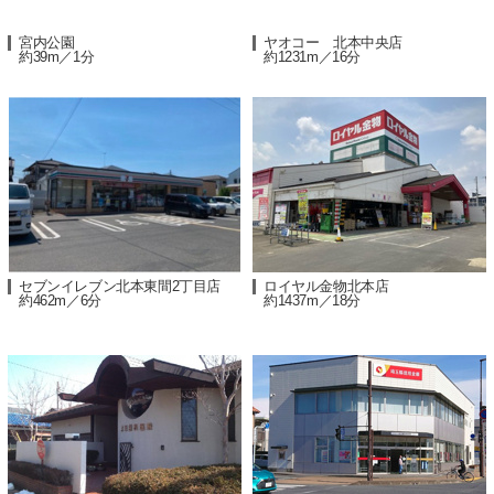
宮内公園
ヤオコー 北本中央店
約39m／1分
約1231m／16分
セブンイレブン北本東間2丁目店
ロイヤル金物北本店
約462m／6分
約1437m／18分