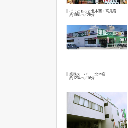
ほっともっと北本西・高尾店
約1954m／25分
業務スーパー 北本店
約1234m／16分