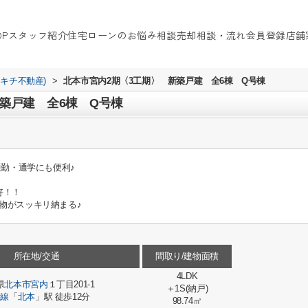
OP
スタッフ紹介
住宅ローンのお悩み相談
売却相談・流れ
会員登録
店舗
イキチ不動産)
>
北本市宮内2期〈3工期〉 新築戸建 全6棟 Q号棟
築戸建 全6棟 Q号棟
通勤・通学にも便利♪
好！！
物がスッキリ納まる♪
所在地/交通
間取り/建物面積
4LDK
県
北本市
宮内
１丁目201-1
＋1S(納戸)
崎線
「
北本
」駅 徒歩12分
98.74㎡