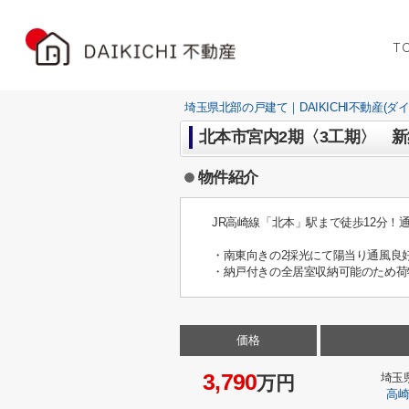
T
埼玉県北部の戸建て｜DAIKICHI不動産(ダ
北本市宮内2期〈3工期〉 新
物件紹介
JR高崎線「北本」駅まで徒歩12分！
・南東向きの2採光にて陽当り通風良
・納戸付きの全居室収納可能のため荷
価格
3,790
埼玉
万円
高