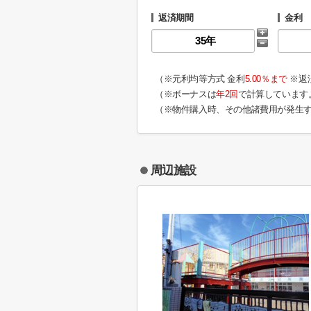
返済期間
金利
（※元利均等方式 金利
5.00％まで
※返
（※ボーナスは
年2回
で計算しています
（※物件購入時、その他諸費用が発生
周辺施設