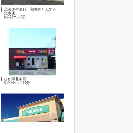
北海道生まれ 和食処とんでん
北本店
約621m／8分
なか卯北本店
約1085m／14分