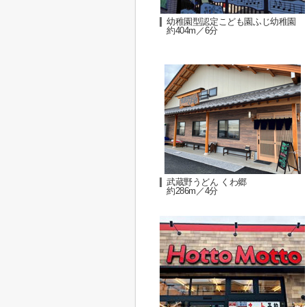
幼稚園型認定こども園ふじ幼稚園
約404m／6分
武蔵野うどん くわ郷
約286m／4分