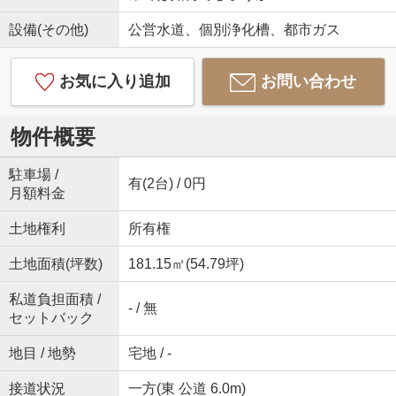
設備(その他)
公営水道、個別浄化槽、都市ガス
お気に入り追加
お問い合わせ
物件概要
駐車場 /
有(2台) / 0円
月額料金
土地権利
所有権
土地面積(坪数)
181.15㎡(54.79坪)
私道負担面積 /
- / 無
セットバック
地目 / 地勢
宅地 / -
接道状況
一方(東 公道 6.0m)