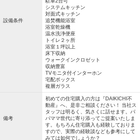
駐車2台可
システムキッチン
対面式キッチン
設備条件
追焚機能浴室
浴室乾燥機
温水洗浄便座
トイレ２ヶ所
浴室１坪以上
床下収納
ウォークインクロゼット
収納豊富
TVモニタ付インターホン
宅配ボックス
複層ガラス
初めての住宅購入の方は『DAIKICHI不
動産』へ、是非ご相談ください！ 当社ス
タッフは明るく、気さくに話せます。パ
備考
パママ世代に寄り添ってご提案いたしま
す。もちろん住宅購入も経験しておりま
すので、実際の経験談なども参考にして
みては如何でしょうか？