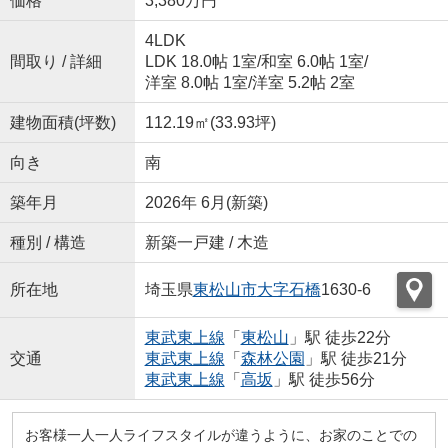
価格
3,380万円
4LDK
間取り / 詳細
LDK 18.0帖 1室
/
和室 6.0帖 1室
/
洋室 8.0帖 1室
/
洋室 5.2帖 2室
建物面積(坪数)
112.19㎡(33.93坪)
向き
南
築年月
2026年 6月(新築)
種別 / 構造
新築一戸建 / 木造
所在地
埼玉県
東松山市
大字石橋
1630-6
東武東上線
「
東松山
」駅 徒歩22分
交通
東武東上線
「
森林公園
」駅 徒歩21分
東武東上線
「
高坂
」駅 徒歩56分
お客様一人一人ライフスタイルが違うように、お家のことでの