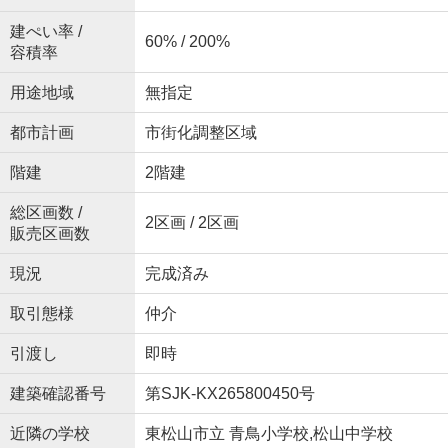
建ぺい率 /
60% / 200%
容積率
用途地域
無指定
都市計画
市街化調整区域
階建
2階建
総区画数 /
2区画 / 2区画
販売区画数
現況
完成済み
取引態様
仲介
引渡し
即時
建築確認番号
第SJK-KX265800450号
近隣の学校
東松山市立 青鳥小学校,松山中学校