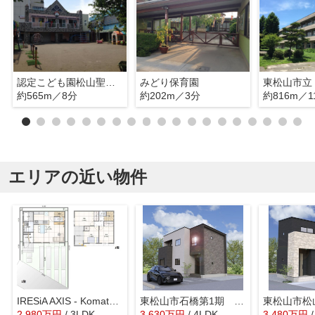
認定こども園松山聖ルカ幼稚園
みどり保育園
東松山市立
約565m／8分
約202m／3分
約816m／1
エリアの近い物件
IRESiA AXIS - Komatsubara 01 東松山市小松原町 新築戸建 全1棟 1号棟
東松山市石橋第1期 ワイウッドコート 新築戸建 全5棟 1号棟
2,980
万
円
/ 3LDK
3,630
万
円
/ 4LDK
3,480
万
円