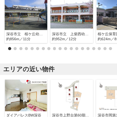
深谷市立 桜ケ丘幼稚園
深谷市立 上柴西幼稚園
桜ケ丘保育
約856m／11分
約952m／12分
約624m／
エリアの近い物件
ダイアパレスBW深谷
深谷市上野台第60期 ワイウッドコート 売地 全6区画 6号地