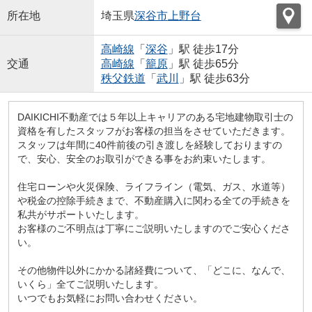
所在地
埼玉県
深谷市
上野台
高崎線
「
深谷
」駅 徒歩17分
交通
高崎線
「
籠原
」駅 徒歩65分
秩父鉄道
「
武川
」駅 徒歩63分
DAIKICHI不動産では５年以上キャリアのある宅地建物取引士の
資格を有したスタッフがお客様の担当をさせていただきます。
スタッフは年間に40件前後の引き渡しを経験しておりますの
で、安心、安全のお取引ができる事をお約束いたします。
住宅ローンや火災保険、ライフライン（電気、ガス、水道等）
や税金の控除手続きまで、不動産購入に関わる全ての手続きを
私共がサポートいたします。
お客様のご不明点は丁寧にご説明いたしますのでご安心くださ
い。
その他物件以外にかかる諸経費について、「どこに、なんで、
いくら」全てご説明いたします。
いつでもお気軽にお問い合わせください。