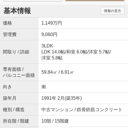
基本情報
情報の見方
価格
1,149万円
管理費
9,060円
3LDK
間取り / 詳細
LDK 14.0帖
/
和室 6.0帖
/
洋室 5.7帖
/
洋室 5.8帖
専有面積 /
59.84㎡ / 6.91㎡
バルコニー面積
向き
南
築年月
1991年 2月(築35年)
種別 / 構造
中古マンション / 鉄骨鉄筋コンクリート
所在階 / 階建
10階 / 15階建