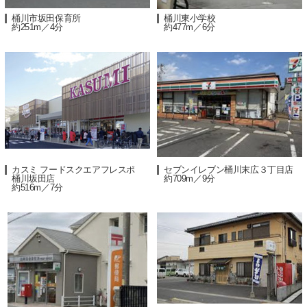
桶川市坂田保育所
桶川東小学校
約251m／4分
約477m／6分
カスミ フードスクエアフレスポ
セブンイレブン桶川末広３丁目店
桶川坂田店
約709m／9分
約516m／7分