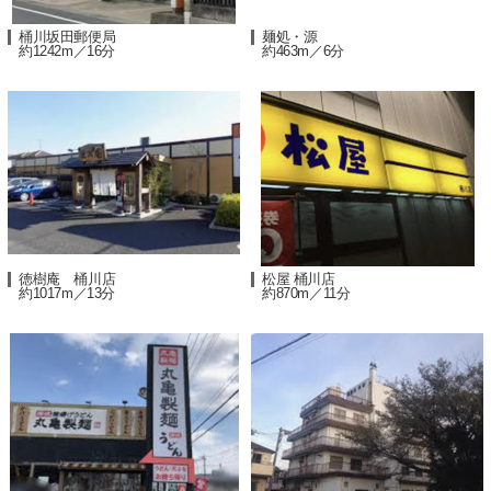
桶川坂田郵便局
麺処・源
約1242m／16分
約463m／6分
徳樹庵 桶川店
松屋 桶川店
約1017m／13分
約870m／11分