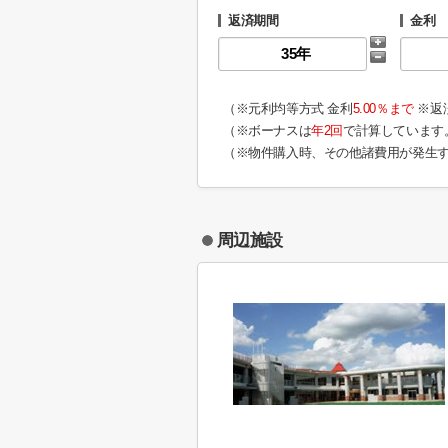
返済期間
金利
（※元利均等方式 金利
5.00％まで
※返
（※ボーナスは
年2回
で計算しています
（※物件購入時、その他諸費用が発生
周辺施設