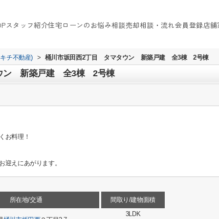
OP
スタッフ紹介
住宅ローンのお悩み相談
売却相談・流れ
会員登録
店舗
イキチ不動産)
>
桶川市坂田西2丁目 タマタウン 新築戸建 全3棟 2号棟
ウン 新築戸建 全3棟 2号棟
くお料理！
お迎えにあがります。
所在地/交通
間取り/建物面積
3LDK