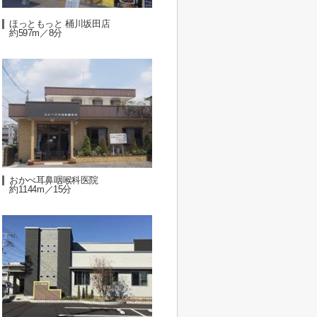
ほっともっと 桶川坂田店
約597m／8分
おかべ耳鼻咽喉科医院
約1144m／15分