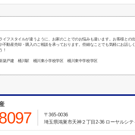
ライフスタイルが違うように、お家のことでのお悩みも違います。お客様との
や不動産売却・購入のご相談を承っております。些細なことでも気軽にお話し
う！
新築戸建 桶川駅 桶川東小学校学区 桶川東中学校学区
動産
-8097
〒365-0036
埼玉県鴻巣市天神２丁目2-36 ローヤルシティ