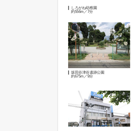
しろがね幼稚園
約556m／7分
坂田谷津谷遺跡公園
約675m／9分