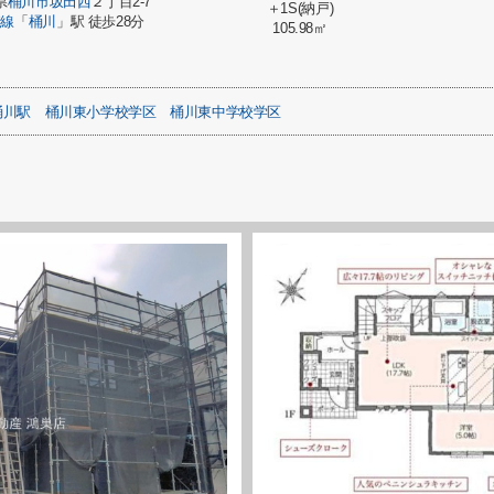
県
桶川市
坂田西
２丁目2-7
＋1S(納戸)
崎線
「
桶川
」駅 徒歩28分
105.98㎡
桶川駅
桶川東小学校学区
桶川東中学校学区