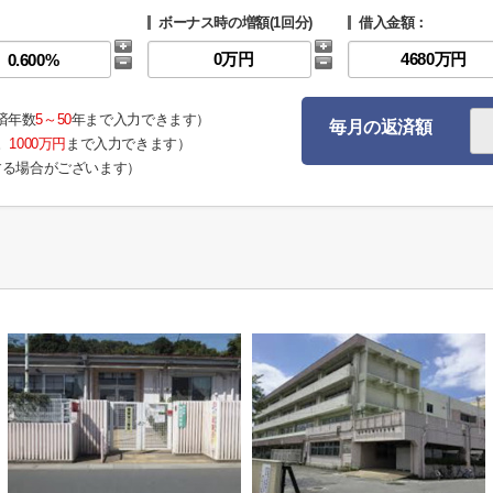
ボーナス時の増額(1回分)
借入金額：
済年数
5～50
年まで入力できます）
毎月の返済額
。
1000万円
まで入力できます）
する場合がございます）