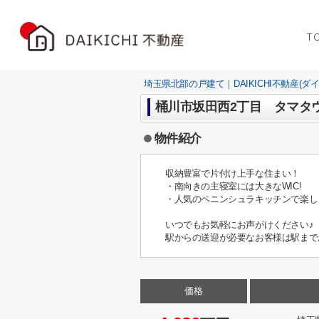
T
埼玉県北部の戸建て｜DAIKICHI不動産(ダ
桶川市坂田西2丁目 タマタ
物件紹介
収納豊富で片付け上手な住まい！
・南向きの主寝室には大きなWIC!
・人気のペニンシュラキッチンで楽し
いつでもお気軽にお声がけください♪
駅からの送迎が必要なお客様は駅まで
価格