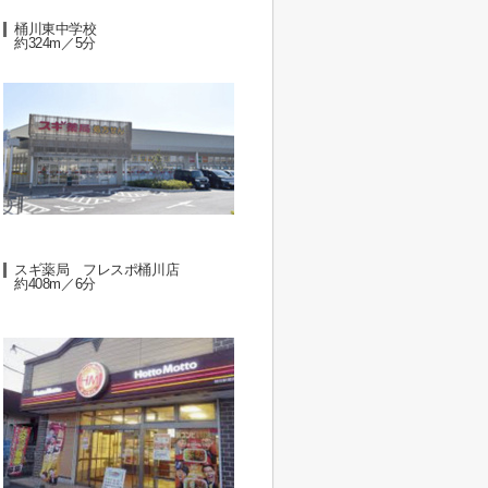
桶川東中学校
約324m／5分
スギ薬局 フレスポ桶川店
約408m／6分