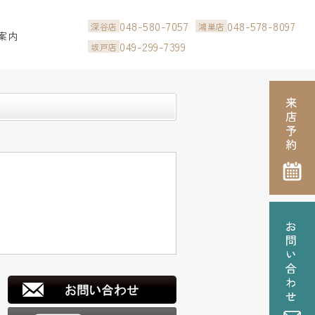
048-580-7057
048-578-8097
深谷店
鴻巣店
案内
049-299-7399
坂戸店