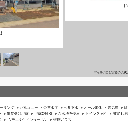
【
観】
※写真や図と実際の現状
ーリング
バルコニー
公営水道
公共下水
オール電化
電気有
駐
ン
追焚機能浴室
浴室乾燥機
温水洗浄便座
トイレ２ヶ所
浴室１坪
富
TVモニタ付インターホン
複層ガラス