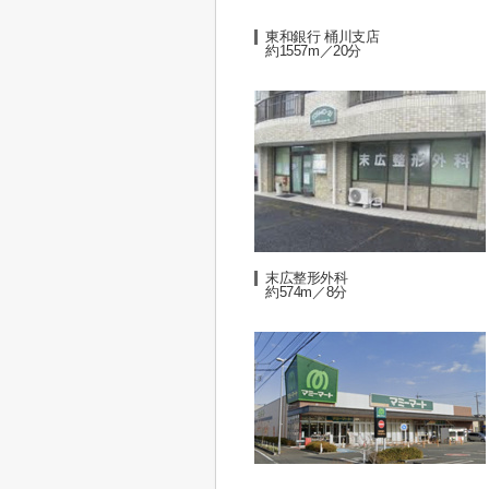
東和銀行 桶川支店
約1557m／20分
末広整形外科
約574m／8分