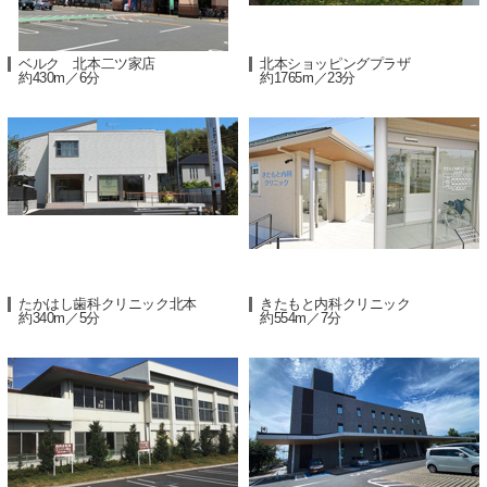
ベルク 北本二ツ家店
北本ショッピングプラザ
約430m／6分
約1765m／23分
たかはし歯科クリニック北本
きたもと内科クリニック
約340m／5分
約554m／7分