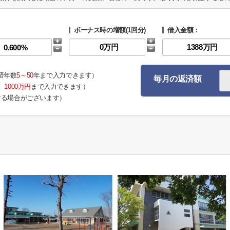
ボーナス時の増額(1回分)
借入金額：
済年数
5～50
年まで入力できます）
毎月の返済額
。
1000万円
まで入力できます）
する場合がございます）