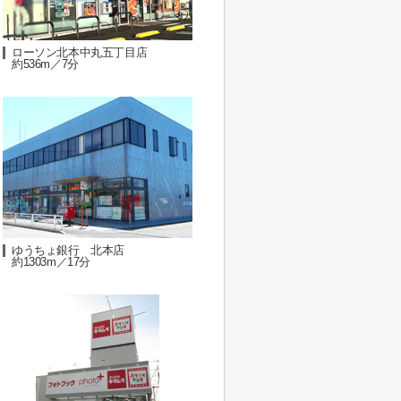
ローソン北本中丸五丁目店
約536m／7分
ゆうちょ銀行 北本店
約1303m／17分