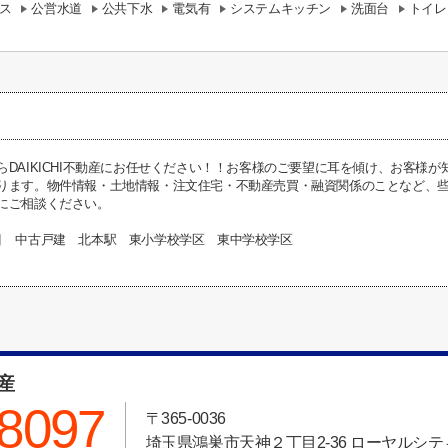
ス
公営水道
公共下水
電気有
システムキッチン
洗面台
トイレ
らDAIKICHI不動産にお任せください！！お客様のご要望に耳を傾け、お客様
ります。物件情報・土地情報・注文住宅・不動産売買・融資関係のことなど、些細な
にご相談ください。
目 中古戸建 北本駅 東小学校学区 東中学校学区
動産
-8097
〒365-0036
埼玉県鴻巣市天神２丁目2-36 ローヤルシティ