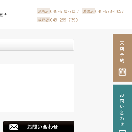
048-580-7057
048-578-8097
深谷店
鴻巣店
案内
049-299-7399
坂戸店