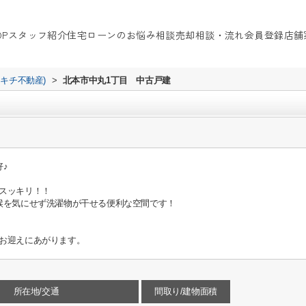
OP
スタッフ紹介
住宅ローンのお悩み相談
売却相談・流れ
会員登録
店舗
イキチ不動産)
>
北本市中丸1丁目 中古戸建
♪
スッキリ！！
候を気にせず洗濯物が干せる便利な空間です！
お迎えにあがります。
所在地/交通
間取り/建物面積