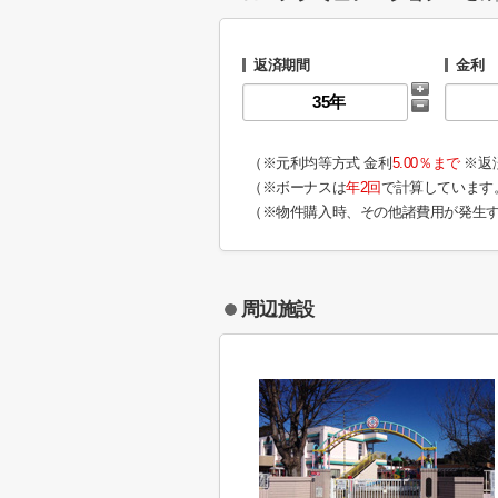
返済期間
金利
（※元利均等方式 金利
5.00％まで
※返
（※ボーナスは
年2回
で計算しています
（※物件購入時、その他諸費用が発生
周辺施設