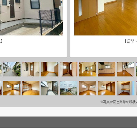
観】
【居間
※写真や図と実際の現状