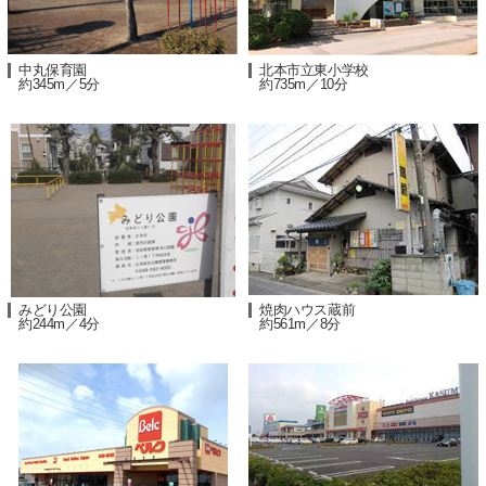
中丸保育園
北本市立東小学校
約345m／5分
約735m／10分
みどり公園
焼肉ハウス蔵前
約244m／4分
約561m／8分