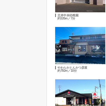
北本中央幼稚園
約535m／7分
やわらかとんかつ彦屋
約792m／10分