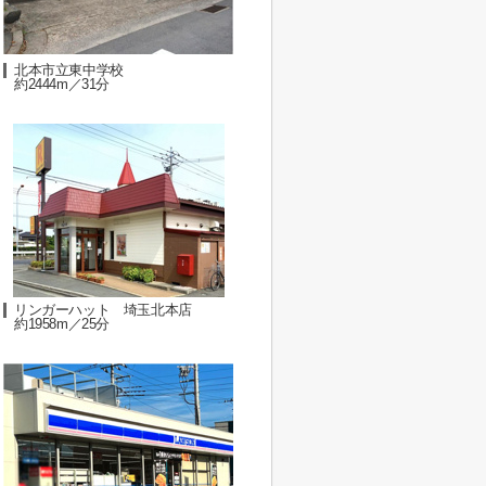
北本市立東中学校
約2444m／31分
リンガーハット 埼玉北本店
約1958m／25分