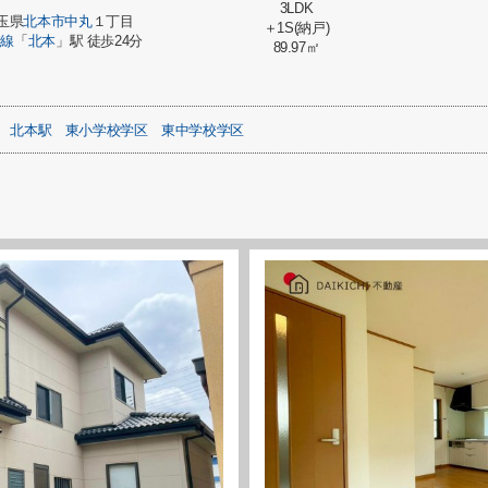
3LDK
玉県
北本市
中丸
１丁目
＋1S(納戸)
崎線
「
北本
」駅 徒歩24分
89.97㎡
北本駅
東小学校学区
東中学校学区