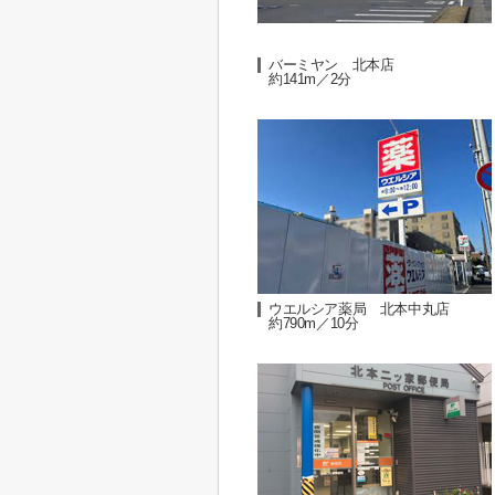
バーミヤン 北本店
約141m／2分
ウエルシア薬局 北本中丸店
約790m／10分