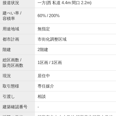
接道状況
一方(西 私道 4.4m 間口 2.2m)
建ぺい率 /
60% / 200%
容積率
用途地域
無指定
都市計画
市街化調整区域
階建
2階建
総区画数 /
1区画 / 1区画
販売区画数
現況
居住中
取引態様
専任媒介
引渡し
相談
建築確認番号
-