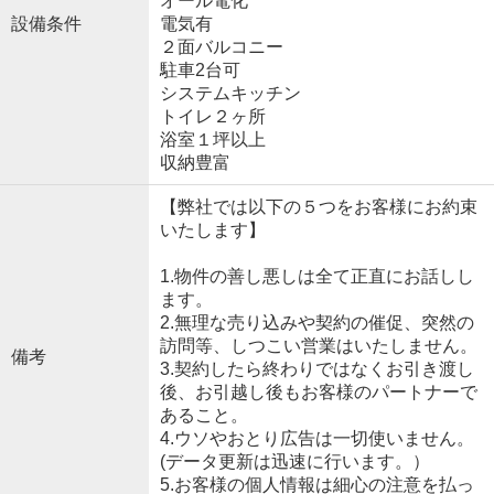
オール電化
設備条件
電気有
２面バルコニー
駐車2台可
システムキッチン
トイレ２ヶ所
浴室１坪以上
収納豊富
【弊社では以下の５つをお客様にお約束
いたします】
1.物件の善し悪しは全て正直にお話しし
ます。
2.無理な売り込みや契約の催促、突然の
訪問等、しつこい営業はいたしません。
備考
3.契約したら終わりではなくお引き渡し
後、お引越し後もお客様のパートナーで
あること。
4.ウソやおとり広告は一切使いません。
(データ更新は迅速に行います。）
5.お客様の個人情報は細心の注意を払っ