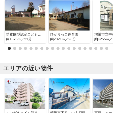
幼稚園型認定こども園きたもと幼稚園
ひかりっこ保育園
鴻巣市立中
約1625m／21分
約2021m／26分
約4255m／
エリアの近い物件
エンゼルハイム鴻巣
鴻巣市下忍 中古戸建