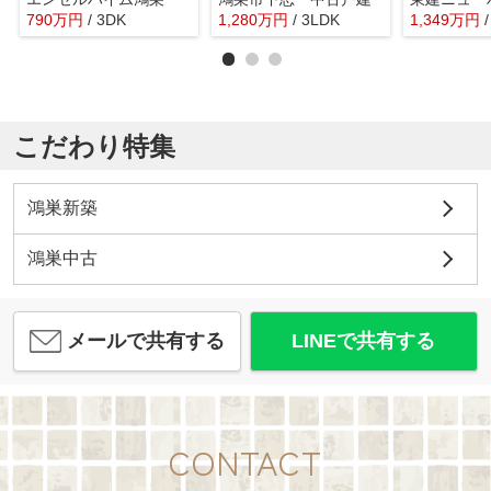
790
万
円
/ 3DK
1,280
万
円
/ 3LDK
1,349
万
円
こだわり特集
鴻巣新築
鴻巣中古
メールで共有する
LINEで共有する
CONTACT