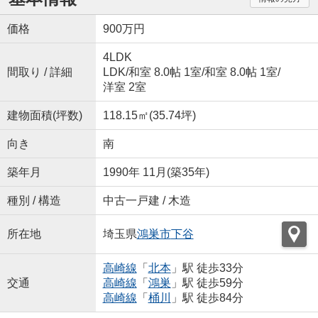
価格
900万円
4LDK
間取り / 詳細
LDK
/
和室 8.0帖 1室
/
和室 8.0帖 1室
/
洋室 2室
建物面積(坪数)
118.15㎡(35.74坪)
向き
南
築年月
1990年 11月(築35年)
種別 / 構造
中古一戸建 / 木造
所在地
埼玉県
鴻巣市
下谷
高崎線
「
北本
」駅 徒歩33分
交通
高崎線
「
鴻巣
」駅 徒歩59分
高崎線
「
桶川
」駅 徒歩84分