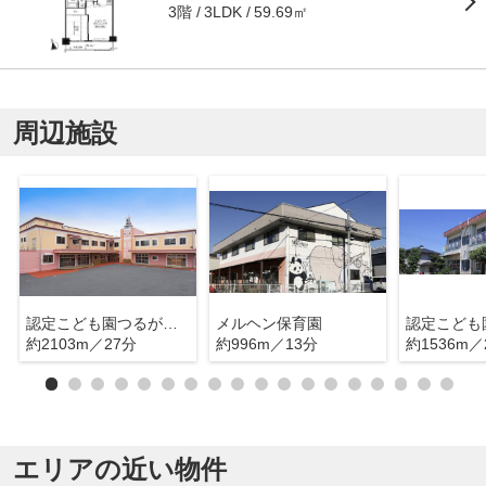
3階
59.69㎡
3LDK
周辺施設
認定こども園つるがしま白百合めぐみ幼稚園
メルヘン保育園
約2103m／27分
約996m／13分
約1536m／
エリアの近い物件