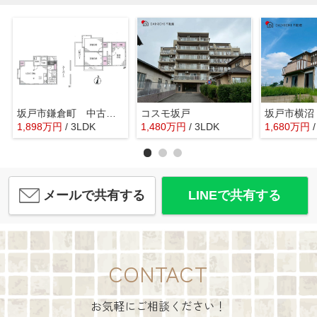
坂戸市鎌倉町 中古戸建
コスモ坂戸
坂戸市横沼
1,898
万
円
/ 3LDK
1,480
万
円
/ 3LDK
1,680
万
円
メールで共有する
LINEで共有する
CONTACT
お気軽にご相談ください！