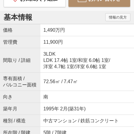
基本情報
情報の見方
価格
1,490万円
管理費
11,900円
3LDK
間取り / 詳細
LDK 17.4帖 1室
/
和室 6.0帖 1室
/
洋室 4.7帖 1室
/
洋室 6.6帖 1室
専有面積 /
72.56㎡ / 7.47㎡
バルコニー面積
向き
南
築年月
1995年 2月(築31年)
種別 / 構造
中古マンション / 鉄筋コンクリート
所在階 / 階建
5階 / 7階建