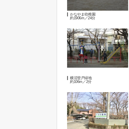
かなやま幼稚園
約1906m／24分
横沼登戸緑地
約106m／2分