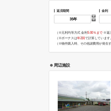
返済期間
金利
（※元利均等方式 金利
5.00％まで
※返
（※ボーナスは
年2回
で計算しています
（※物件購入時、その他諸費用が発生
周辺施設