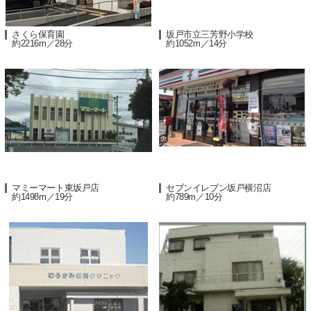
さくら保育園
坂戸市立三芳野小学校
約2216m／28分
約1052m／14分
マミーマート東坂戸店
セブンイレブン坂戸横沼店
約1498m／19分
約789m／10分