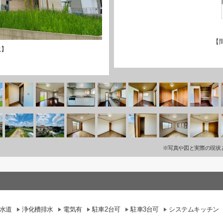
【
観】
※写真や図と実際の現状
水道
浄化槽排水
電気有
駐車2台可
駐車3台可
システムキッチン