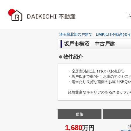
T
埼玉県北部の戸建て｜DAIKICHI不動産(ダ
坂戸市横沼 中古戸建
物件紹介
・全居室6帖以上！ゆとりお4LDK♪
・坂戸ICまで車4分！お車のアクセス
・陽当たり良好な南側のお庭！BBQ
経験豊富なキャリアのあるスタッフが
価格
1,680
万円