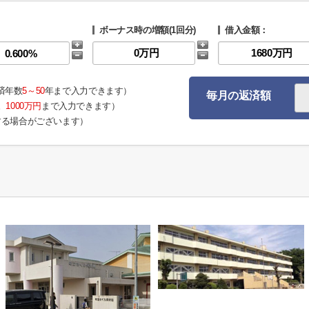
ボーナス時の増額(1回分)
借入金額：
済年数
5～50
年まで入力できます）
毎月の返済額
。
1000万円
まで入力できます）
する場合がございます）