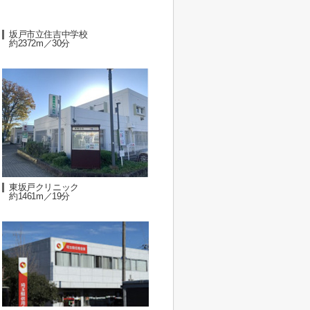
坂戸市立住吉中学校
約2372m／30分
東坂戸クリニック
約1461m／19分