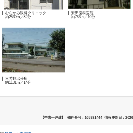
むらかみ眼科クリニック
安田歯科医院
約2530m／32分
約763m／10分
三芳野出張所
約1101m／14分
【中古一戸建】
物件番号：105381444
情報更新日：2026