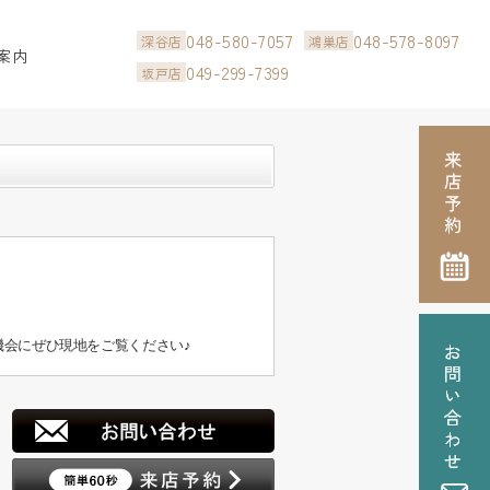
048-580-7057
048-578-8097
深谷店
鴻巣店
案内
049-299-7399
坂戸店
会にぜひ現地をご覧ください♪