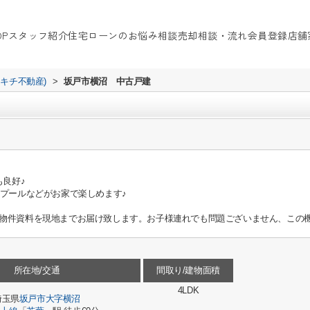
OP
スタッフ紹介
住宅ローンのお悩み相談
売却相談・流れ
会員登録
店舗
イキチ不動産)
>
坂戸市横沼 中古戸建
も良好♪
やプールなどがお家で楽しめます♪
物件資料を現地までお届け致します。お子様連れでも問題ございません、この機
所在地/交通
間取り/建物面積
4LDK
埼玉県
坂戸市
大字横沼