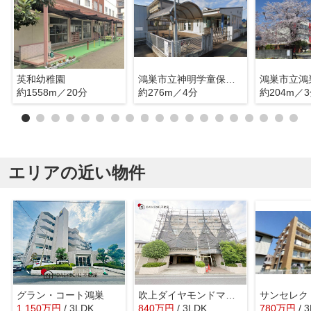
英和幼稚園
鴻巣市立神明学童保育室
鴻巣市立鴻
約1558m／20分
約276m／4分
約204m／
エリアの近い物件
グラン・コート鴻巣
吹上ダイヤモンドマンション
サンセレク
1,150
万
円
/ 3LDK
840
万
円
/ 3LDK
780
万
円
/ 