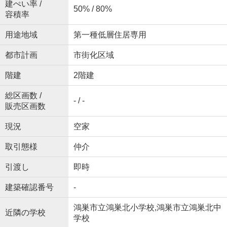
建ぺい率 /
50% / 80%
容積率
用途地域
第一種低層住居専用
都市計画
市街化区域
階建
2階建
総区画数 /
- / -
販売区画数
現況
空家
取引態様
仲介
引渡し
即時
建築確認番号
-
鴻巣市立鴻巣北小学校,鴻巣市立鴻巣北中
近隣の学校
学校