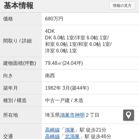
基本情報
情報の見方
価格
680万円
4DK
DK 6.0帖 1室
/
洋室 6.0帖 1室
/
間取り / 詳細
和室 6.0帖 1室
/
和室 6.0帖 1室
/
洋室 6.0帖 1室
建物面積(坪数)
79.48㎡(24.04坪)
向き
南西
築年月
1982年 3月(築44年)
種別 / 構造
中古一戸建 / 木造
所在地
埼玉県
鴻巣市
神明
２丁目
高崎線
「
鴻巣
」駅 徒歩21分
交通
高崎線
「
北鴻巣
」駅 徒歩46分