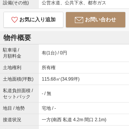
設備(その他)
公営水道、公共下水、都市ガス
お気に入り追加
お問い合わせ
物件概要
駐車場 /
有(1台) / 0円
月額料金
土地権利
所有権
土地面積(坪数)
115.68㎡(34.99坪)
私道負担面積 /
- / 無
セットバック
地目 / 地勢
宅地 / -
接道状況
一方(南西 私道 4.2m 間口 2.1m)