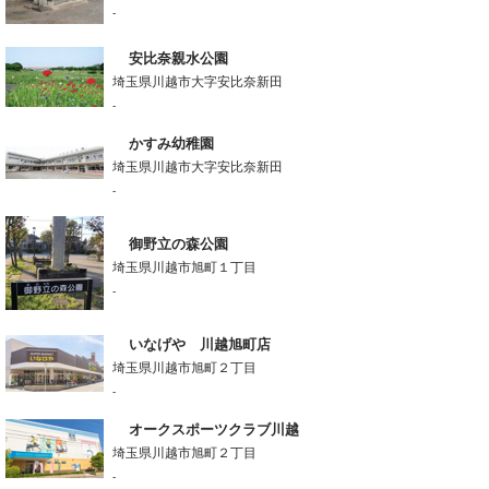
-
安比奈親水公園
埼玉県川越市大字安比奈新田
-
かすみ幼稚園
埼玉県川越市大字安比奈新田
-
御野立の森公園
埼玉県川越市旭町１丁目
-
いなげや 川越旭町店
埼玉県川越市旭町２丁目
-
オークスポーツクラブ川越
埼玉県川越市旭町２丁目
-