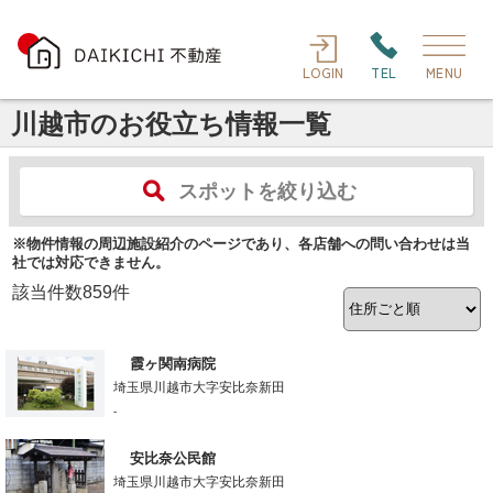
LOGIN
TEL
MENU
川越市のお役立ち情報一覧
スポットを絞り込む
※物件情報の周辺施設紹介のページであり、各店舗への問い合わせは当
社では対応できません。
該当件数
859
件
霞ヶ関南病院
埼玉県川越市大字安比奈新田
-
安比奈公民館
埼玉県川越市大字安比奈新田