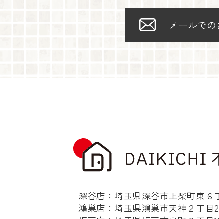
メールでの
深谷店：埼玉県深谷市上柴町東６丁目
鴻巣店：埼玉県鴻巣市天神２丁目2-