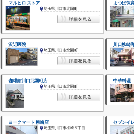
マルヒロ ストア
よつば保
埼玉県川口市北園町
沢近医院
川口柳崎
埼玉県川口市北園町
珈琲館川口北園町店
中華料理
埼玉県川口市北園町
ヨークマート 柳崎店
セブンイ
埼玉県川口市柳崎５丁目