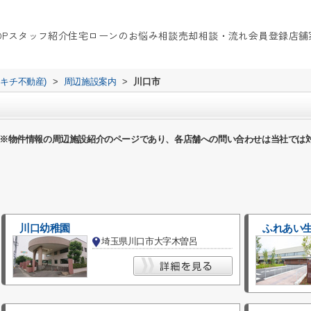
OP
スタッフ紹介
住宅ローンのお悩み相談
売却相談・流れ
会員登録
店舗
イキチ不動産)
>
周辺施設案内
>
川口市
※物件情報の周辺施設紹介のページであり、各店舗への問い合わせは当社では
川口幼稚園
ふれあい
埼玉県川口市大字木曽呂