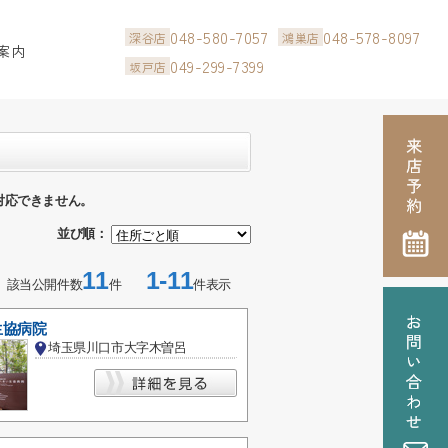
048-580-7057
048-578-8097
深谷店
鴻巣店
案内
049-299-7399
坂戸店
対応できません。
並び順：
11
1-11
該当公開件数
件
件表示
生協病院
埼玉県川口市大字木曽呂