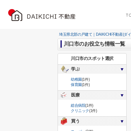
T
埼玉県北部の戸建て｜DAIKICHI不動産(ダ
川口市のお役立ち情報一覧
川口市のスポット選択
学ぶ
幼稚園
(1件)
保育園
(1件)
医療
総合病院
(1件)
クリニック
(1件)
買う