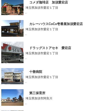
コメダ珈琲店 加須愛宕店
埼玉県加須市愛宕１丁目
-
カレーハウスCoCo壱番屋加須愛宕店
埼玉県加須市愛宕１丁目
-
ドラッグストアセキ 愛宕店
埼玉県加須市愛宕１丁目
-
十善病院
埼玉県加須市愛宕１丁目
-
第三保育所
埼玉県加須市阿良川
-