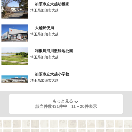
加須市立大越幼稚園
埼玉県加須市大越
-
大越郵便局
埼玉県加須市大越
-
利根川河川敷緑地公園
埼玉県加須市大越
-
加須市立大越小学校
埼玉県加須市大越
-
もっと見る
該当件数431件中
11
－
20
件表示