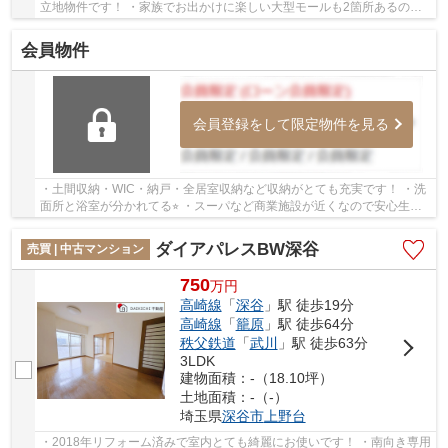
立地物件です！ ・家族でお出かけに楽しい大型モールも2箇所あるので
生活に潤いが♪ ・南向きにあってベランダ、1...
会員物件
会員登録をして限定物件を見る
・土間収納・WIC・納戸・全居室収納など収納がとても充実です！ ・洗
面所と浴室が分かれてる⭐︎ ・スーパなど商業施設が近くなので安心生活
できますね！ 「今から見たい！」大歓迎です...
ダイアパレスBW深谷
売買 | 中古マンション
750
万
円
高崎線
「
深谷
」駅 徒歩19分
高崎線
「
籠原
」駅 徒歩64分
秩父鉄道
「
武川
」駅 徒歩63分
3LDK
建物面積：-（18.10坪）
土地面積：-（-）
埼玉県
深谷市
上野台
・2018年リフォーム済みで室内とても綺麗にお使いです！ ・南向き専用