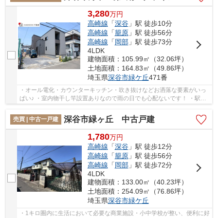
3,280
万
円
高崎線
「
深谷
」駅 徒歩10分
高崎線
「
籠原
」駅 徒歩56分
高崎線
「
岡部
」駅 徒歩73分
4LDK
建物面積：105.99㎡（32.06坪）
土地面積：164.83㎡（49.86坪）
埼玉県
深谷市
緑ケ丘
471番
・オール電化・カウンターキッチン・吹き抜けなどお洒落な要素がいっ
ぱい♪ ・室内物干し竿設置ありなので雨の日でも心配ないです！ ・駅
近・大型商業施設が近いと何かと便利な好立地物...
深谷市緑ヶ丘 中古戸建
売買 | 中古一戸建
1,780
万
円
高崎線
「
深谷
」駅 徒歩12分
高崎線
「
籠原
」駅 徒歩56分
高崎線
「
岡部
」駅 徒歩72分
4LDK
建物面積：133.00㎡（40.23坪）
土地面積：254.09㎡（76.86坪）
埼玉県
深谷市
緑ケ丘
・1キロ圏内に生活において必要な商業施設・小中学校が整い、便利に好