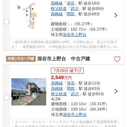
高崎線
「
深谷
」駅 徒歩18分
秩父鉄道
「
武川
」駅 徒歩59分
高崎線
「
岡部
」駅 徒歩68分
-
建物面積：-（55.27坪）
土地面積：182.72㎡（55.27坪）
埼玉県
深谷市
上野台
・全6区画の分譲地内♪徒歩圏内に内科、小児科があり、安心の立地で
す！ ・保育園徒歩6分、小学校徒歩11分とお子様の送迎や通学もしやす
いですね ・家計に優しく経済的な都市ガス、本下...
深谷市上野台 中古戸建
売買 | 中古一戸建
7月26日 値下げ
2,549
万
円
高崎線
「
深谷
」駅 徒歩12分
高崎線
「
岡部
」駅 徒歩63分
秩父鉄道
「
武川
」駅 徒歩65分
4LDK
建物面積：110.13㎡（33.31坪）
土地面積：199.16㎡（60.24坪）
埼玉県
深谷市
上野台
・スーパー・コンビニ・ドラッグストアなど徒歩圏内で周辺環境充実！
・桜ヶ丘小学校まで徒歩3分！お子様の通学が安心ですね♪ ・各居室6帖