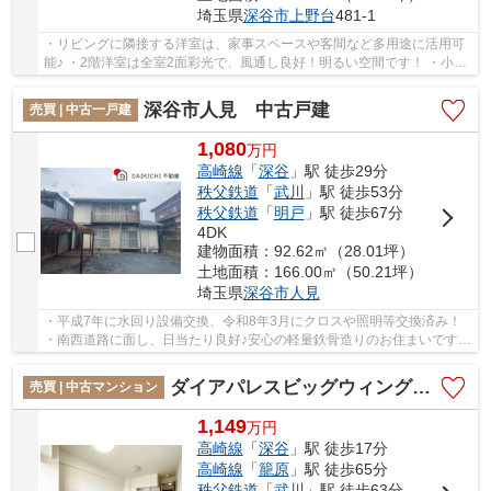
埼玉県
深谷市
上野台
481-1
・リビングに隣接する洋室は、家事スペースや客間など多用途に活用可
能♪ ・2階洋室は全室2面彩光で、風通し良好！明るい空間です！ ・小学
校まで徒歩7分と、お子様の通学も安心な立地...
深谷市人見 中古戸建
売買 | 中古一戸建
1,080
万
円
高崎線
「
深谷
」駅 徒歩29分
秩父鉄道
「
武川
」駅 徒歩53分
秩父鉄道
「
明戸
」駅 徒歩67分
4DK
建物面積：92.62㎡（28.01坪）
土地面積：166.00㎡（50.21坪）
埼玉県
深谷市
人見
・平成7年に水回り設備交換、令和8年3月にクロスや照明等交換済み！
・南西道路に面し、日当たり良好♪安心の軽量鉄骨造りのお住まいです！
・バス停までも近く、駅まで行くのも困りま...
ダイアパレスビッグウィング深谷
売買 | 中古マンション
1,149
万
円
高崎線
「
深谷
」駅 徒歩17分
高崎線
「
籠原
」駅 徒歩65分
秩父鉄道
「
武川
」駅 徒歩63分