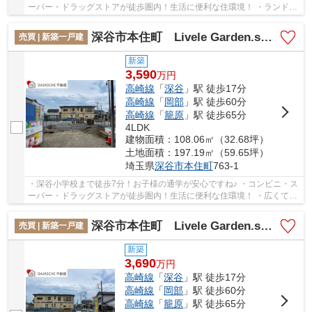
ーパー・ドラッグストアが徒歩圏内！生活に便利な住環境！ ・ランドリ
ールームと洗面所が分かれた間取り！ 「今...
深谷市本住町 Livele Garden.s 新築戸建 全3棟 2号棟
売買 | 新築一戸建
新築
3,590
万
円
高崎線
「
深谷
」駅 徒歩17分
高崎線
「
岡部
」駅 徒歩60分
高崎線
「
籠原
」駅 徒歩65分
4LDK
建物面積：108.06㎡（32.68坪）
土地面積：197.19㎡（59.65坪）
埼玉県
深谷市
本住町
763-1
・深谷小学校まで徒歩7分！お子様の通学が安心ですね♪ ・コンビニ・ス
ーパー・ドラッグストアが徒歩圏内！生活に便利な住環境！ ・広くて作
業しやすいランドリールーム付！ 「今から...
深谷市本住町 Livele Garden.s 新築戸建 全3棟 1号棟
売買 | 新築一戸建
新築
3,690
万
円
高崎線
「
深谷
」駅 徒歩17分
高崎線
「
岡部
」駅 徒歩60分
高崎線
「
籠原
」駅 徒歩65分