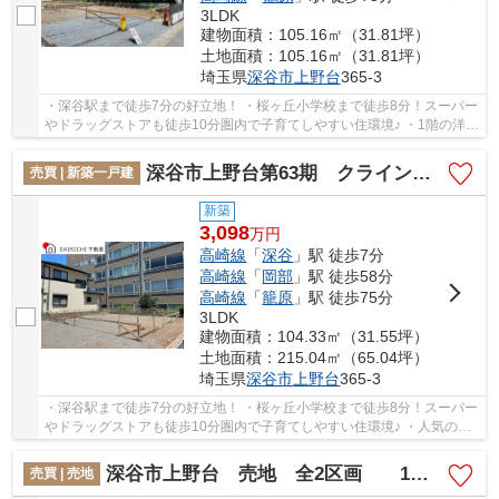
3LDK
建物面積：105.16㎡（31.81坪）
土地面積：105.16㎡（31.81坪）
埼玉県
深谷市
上野台
365-3
・深谷駅まで徒歩7分の好立地！ ・桜ヶ丘小学校まで徒歩8分！スーパー
やドラッグストアも徒歩10分圏内で子育てしやすい住環境♪ ・1階の洋室
は2ヶ所の扉を開ければLDK広々21.2帖に！ ...
深谷市上野台第63期 クライン 新築戸建 全2棟 1号棟
売買 | 新築一戸建
新築
3,098
万
円
高崎線
「
深谷
」駅 徒歩7分
高崎線
「
岡部
」駅 徒歩58分
高崎線
「
籠原
」駅 徒歩75分
3LDK
建物面積：104.33㎡（31.55坪）
土地面積：215.04㎡（65.04坪）
埼玉県
深谷市
上野台
365-3
・深谷駅まで徒歩7分の好立地！ ・桜ヶ丘小学校まで徒歩8分！スーパー
やドラッグストアも徒歩10分圏内で子育てしやすい住環境♪ ・人気の都
市ガスエリア！ランニングコストを抑えられま...
深谷市上野台 売地 全2区画 1号地
売買 | 売地