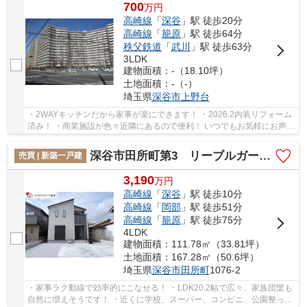
700
万
円
高崎線
「
深谷
」駅 徒歩20分
高崎線
「
籠原
」駅 徒歩64分
秩父鉄道
「
武川
」駅 徒歩63分
3LDK
建物面積：-（18.10坪）
土地面積：-（-）
埼玉県
深谷市
上野台
・2WAYキッチンだから家事が楽にできます！ ・2026.2内装リフォーム
済み！ ・商業施設が色々近隣にあるので便利！ いつでもお気軽にお声が
けください♪ 駅からの送迎が必要なお客様は...
深谷市田所町第3 リーブルガーデン 新築戸建 全2棟 2号棟
売買 | 新築一戸建
3,190
万
円
高崎線
「
深谷
」駅 徒歩10分
高崎線
「
岡部
」駅 徒歩51分
高崎線
「
籠原
」駅 徒歩75分
4LDK
建物面積：111.78㎡（33.81坪）
土地面積：167.28㎡（50.6坪）
埼玉県
深谷市
田所町
1076-2
・家事ラク動線で効率的にこなせる！ ・LDK20.2帖で広々、家族団欒も
自然に増えそうです！ ・近くに学校、スーパー、コンビニ、公園整った