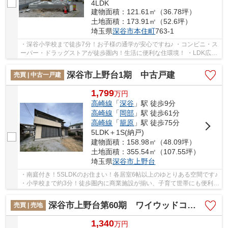
4LDK
建物面積：121.61㎡（36.78坪）
土地面積：173.91㎡（52.6坪）
埼玉県
深谷市
本住町
763-1
・深谷小学校まで徒歩7分！お子様の通学が安心ですね♪ ・コンビニ・ス
ーパー・ドラッグストアが徒歩圏内！生活に便利な住環境！ ・LDK広々
19帖！スッキリした間取りで家事効率アップ！...
深谷市上野台1期 中古戸建
売買 | 中古一戸建
1,799
万
円
高崎線
「
深谷
」駅 徒歩9分
高崎線
「
岡部
」駅 徒歩61分
高崎線
「
籠原
」駅 徒歩75分
5LDK＋1S(納戸)
建物面積：158.98㎡（48.09坪）
土地面積：355.54㎡（107.55坪）
埼玉県
深谷市
上野台
・南庭付き！5SLDKのお住まい！各居室6帖以上のゆとりある空間です♪
・小学校まで約3分！徒歩圏内に商業施設が揃い、子育て世帯にも便利な
立地！ ・収納豊富な間取りで、お片付けも捗...
深谷市上野台第60期 ワイウッドコート 売地 全6区画 6号地
売買 | 売地
1,340
万
円