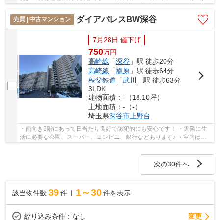
圏内にあって生活しやすい場所です♪ いつ...
ダイアパレスBW深谷
売買 | 中古マンション
7月28日 値下げ
750
万
円
高崎線
「
深谷
」駅 徒歩20分
高崎線
「
籠原
」駅 徒歩64分
秩父鉄道
「
武川
」駅 徒歩63分
3LDK
建物面積：-（18.10坪）
土地面積：-（-）
埼玉県
深谷市
上野台
・南向き5階にあって日当たり良好で防犯的にも安心です！ ・近隣に生
活に必要な公園、スーパー、コンビニ、銀行などあります♪ ・室内は綺
麗に保たれてますので即入居可能です！ いつ...
次の30件へ
39
1～30
該当物件数
件
件を表示
変更
絞り込み条件：
なし