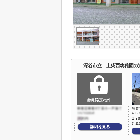
深谷市立 上柴西幼稚園の
深谷
4LDK
1,7
約11
詳細を見る