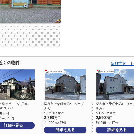
近くの物件
深谷市立 上
市緑ヶ丘 中古戸建
深谷市上柴町東第3 リーブ
深谷市上柴町東第3 リー
/133.00㎡
ルガ…
ルガ…
80
4LDK/115.93㎡
3LDK/108.89㎡
万円
2,790
2,590
万円
万円
28m／15分
約1299m／17分
約1299m／17分
詳細を見る
詳細を見る
詳細を見る