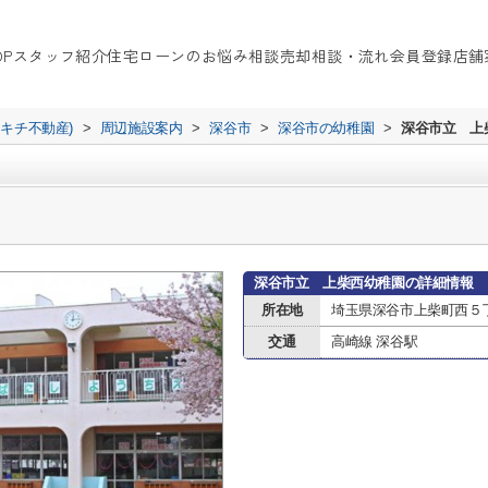
OP
スタッフ紹介
住宅ローンのお悩み相談
売却相談・流れ
会員登録
店舗
イキチ不動産)
>
周辺施設案内
>
深谷市
>
深谷市の幼稚園
>
深谷市立 上
深谷市立 上柴西幼稚園の詳細情報
所在地
埼玉県深谷市上柴町西５丁
交通
高崎線 深谷駅