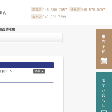
048-580-7057
048-578-8097
深谷店
鴻巣店
案内
049-299-7399
坂戸店
柴西幼稚園
目18−5
MAP
▼