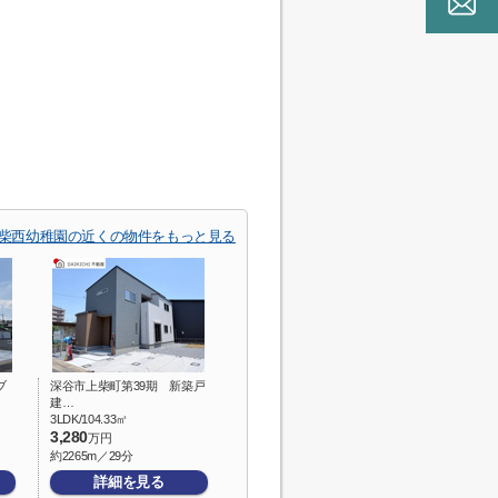
柴西幼稚園の近くの物件をもっと見る
ブ
深谷市上柴町第39期 新築戸
建…
3LDK/104.33㎡
3,280
万円
約2265m／29分
詳細を見る