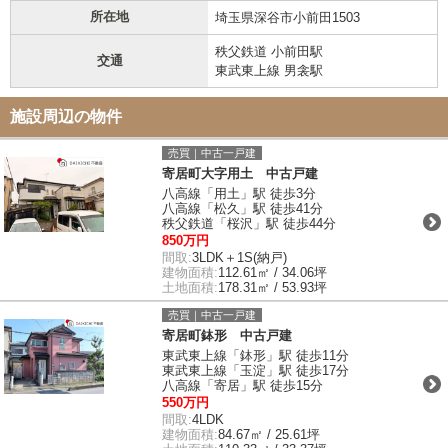
所在地
埼玉県深谷市小前田1503
秩父鉄道 小前田駅
交通
東武東上線 男衾駅
施設周辺の物件
売買｜中古一戸建
寄居町大字用土 中古戸建
八高線「用土」駅 徒歩3分
八高線「松久」駅 徒歩41分
秩父鉄道「桜沢」駅 徒歩44分
850万円
間取:
3LDK＋1S(納戸)
建物面積:
112.61㎡ / 34.06坪
土地面積:
178.31㎡ / 53.93坪
売買｜中古一戸建
寄居町鉢形 中古戸建
東武東上線「鉢形」駅 徒歩11分
東武東上線「玉淀」駅 徒歩17分
八高線「寄居」駅 徒歩15分
550万円
間取:
4LDK
建物面積:
84.67㎡ / 25.61坪