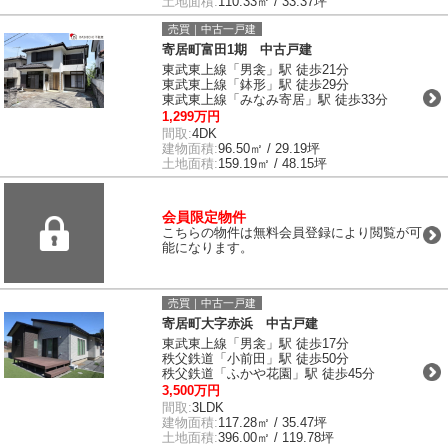
土地面積:
110.33㎡ / 33.37坪
売買｜中古一戸建
寄居町富田1期 中古戸建
東武東上線「男衾」駅 徒歩21分
東武東上線「鉢形」駅 徒歩29分
東武東上線「みなみ寄居」駅 徒歩33分
1,299万円
間取:
4DK
建物面積:
96.50㎡ / 29.19坪
土地面積:
159.19㎡ / 48.15坪
会員限定物件
こちらの物件は無料会員登録により閲覧が可
能になります。
売買｜中古一戸建
寄居町大字赤浜 中古戸建
東武東上線「男衾」駅 徒歩17分
秩父鉄道「小前田」駅 徒歩50分
秩父鉄道「ふかや花園」駅 徒歩45分
3,500万円
間取:
3LDK
建物面積:
117.28㎡ / 35.47坪
土地面積:
396.00㎡ / 119.78坪