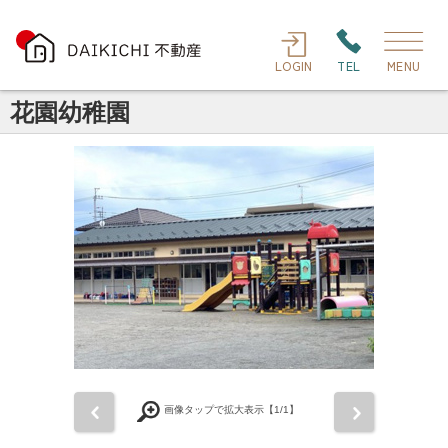
LOGIN
TEL
MENU
花園幼稚園
前
次
画像タップで拡大表示【
1
/1】