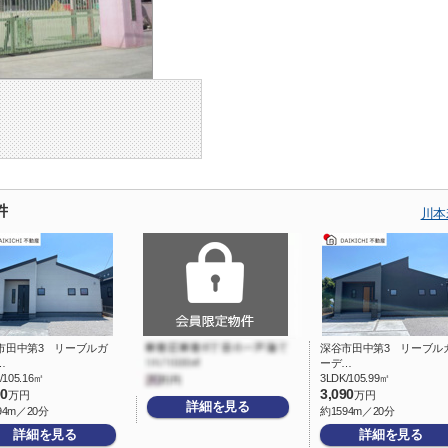
件
川本
市田中第3 リーブルガ
深谷市田中第3 リーブル
…
ーデ…
/105.16㎡
3LDK/105.99㎡
90
3,090
万円
万円
詳細を見る
94m／20分
約1594m／20分
詳細を見る
詳細を見る