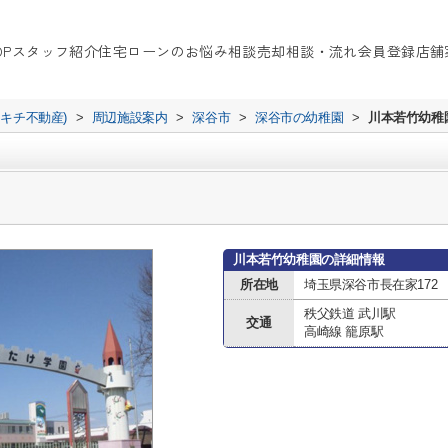
OP
スタッフ紹介
住宅ローンのお悩み相談
売却相談・流れ
会員登録
店舗
イキチ不動産)
>
周辺施設案内
>
深谷市
>
深谷市の幼稚園
>
川本若竹幼稚
川本若竹幼稚園の詳細情報
所在地
埼玉県深谷市長在家172
秩父鉄道 武川駅
交通
高崎線 籠原駅