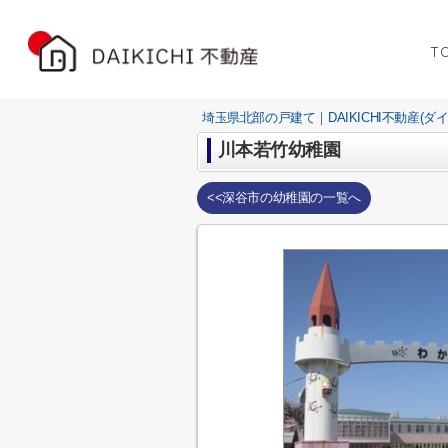
T
埼玉県北部の戸建て｜DAIKICHI不動産(ダ
川本若竹幼稚園
<<深谷市の幼稚園の一覧へ