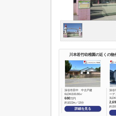
川本若竹幼稚園の近くの物
深谷市田中 中古戸建
深谷
6LDK/100.80㎡
ーデ
680
3LDK
万円
2,6
約1022m／13分
約15
詳細を見る