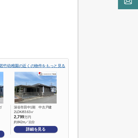
若竹幼稚園の近くの物件をもっと見る
ガ
深谷市田中1期 中古戸建
2LDK/83.63㎡
2,799
万円
約842m／11分
詳細を見る