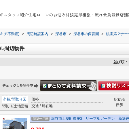
OP
スタッフ紹介
住宅ローンのお悩み相談
売却相談・流れ
会員登録
店舗
イキチ不動産)
>
周辺施設案内
>
深谷市
>
深谷市の保育園
>
桃園第２ナー
ル周辺物件
並び順：
外観
/
間取り図
価格
駅徒歩
停歩
交通 / 所在地
間取り/土地面積
深谷市上柴町東第3 リーブルガーデン 新築戸建
新築一戸建