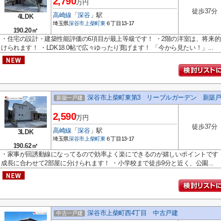
2,790
万円
徒歩37分
高崎線
「
深谷
」駅
4LDK
埼玉県
深谷市
上柴町東
６丁目13-17
190.20㎡
・住宅の設計・建築性能評価の6項目が最上等級です！ ・2階の洋室は、将来
けられます！ ・LDK18.0帖で広々ゆったり寛げます！ 「今から見たい！」...
深谷市上柴町東第3 リーブルガーデン 新築戸
新築一戸建
2,590
万円
徒歩37分
高崎線
「
深谷
」駅
3LDK
埼玉県
深谷市
上柴町東
６丁目13-17
190.62㎡
・家事が回誘動線になってるので効率よく楽にできるのが嬉しいポイントです！
成長に合わせて2部屋に分けられます！ ・小学校まで徒歩9分と近く、公園...
深谷市上柴町西4丁目 中古戸建
中古一戸建