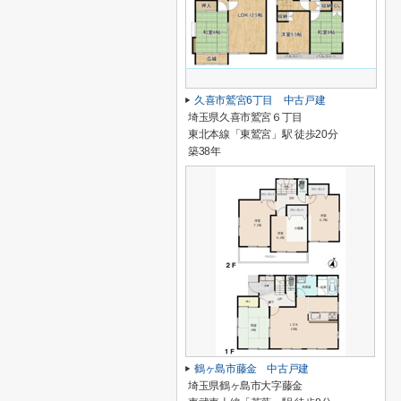
久喜市鷲宮6丁目 中古戸建
埼玉県久喜市鷲宮６丁目
東北本線「東鷲宮」駅 徒歩20分
築38年
鶴ヶ島市藤金 中古戸建
埼玉県鶴ヶ島市大字藤金