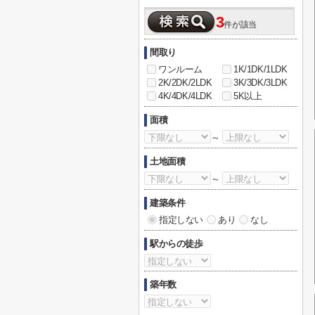
3
件が該当
間取り
ワンルーム
1K/1DK/1LDK
2K/2DK/2LDK
3K/3DK/3LDK
4K/4DK/4LDK
5K以上
面積
～
土地面積
～
建築条件
指定しない
あり
なし
駅からの徒歩
築年数