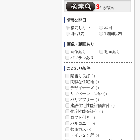
3
件が該当
情報公開日
指定しない
本日
3日以内
1週間以内
画像・動画あり
画像あり
動画あり
パノラマあり
こだわり条件
陽当り良好
(-)
閑静な住宅地
(-)
デザイナーズ
(-)
リノベーション済
(-)
バリアフリー
(-)
建設住宅性能評価書付
(-)
住宅性能保証付
(-)
ロフト付き
(-)
バルコニー
(-)
都市ガス
(-)
トイレ２ヶ所
(-)