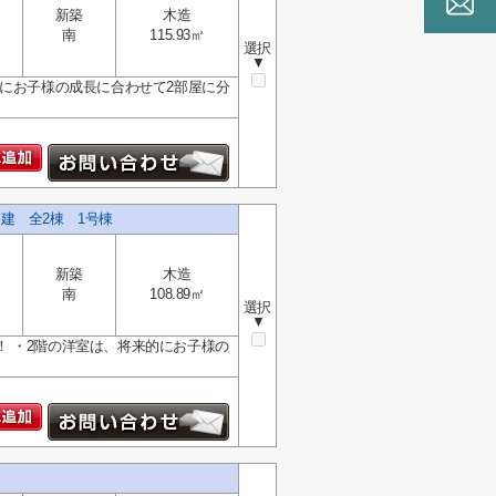
新築
木造
南
115.93㎡
選択
▼
的にお子様の成長に合わせて2部屋に分
建 全2棟 1号棟
新築
木造
南
108.89㎡
選択
▼
 ・2階の洋室は、将来的にお子様の