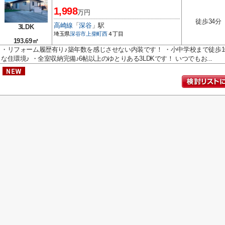
1,998
万円
徒歩34分
高崎線
「
深谷
」駅
3LDK
埼玉県
深谷市
上柴町西
４丁目
193.69㎡
・リフォーム履歴有り♪築年数を感じさせない内装です！ ・小中学校まで徒歩
な住環境♪ ・全室収納完備♪6帖以上のゆとりある3LDKです！ いつでもお...