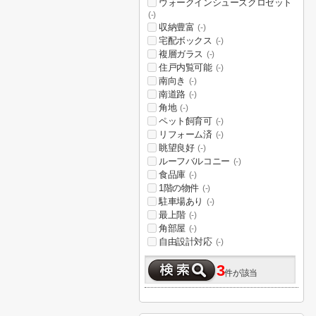
ウォークインシューズクロゼット
(-)
収納豊富
(-)
宅配ボックス
(-)
複層ガラス
(-)
住戸内覧可能
(-)
南向き
(-)
南道路
(-)
角地
(-)
ペット飼育可
(-)
リフォーム済
(-)
眺望良好
(-)
ルーフバルコニー
(-)
食品庫
(-)
1階の物件
(-)
駐車場あり
(-)
最上階
(-)
角部屋
(-)
自由設計対応
(-)
3
件が該当