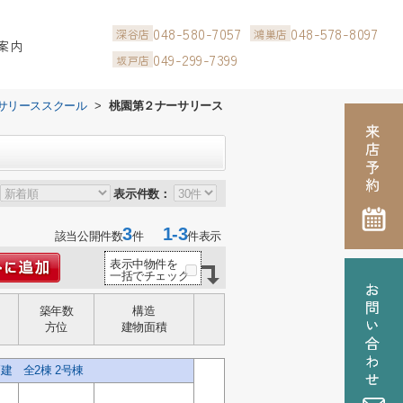
048-580-7057
048-578-8097
深谷店
鴻巣店
案内
049-299-7399
坂戸店
サリーススクール
>
桃園第２ナーサリース
表示件数：
3
1-3
該当公開件数
件
件表示
表示中物件を
一括でチェック
築年数
構造
方位
建物面積
 全2棟 2号棟