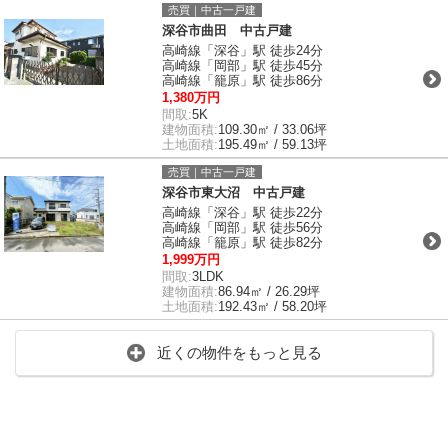
売買｜中古一戸建
深谷市曲田 中古戸建
高崎線「深谷」駅 徒歩24分
高崎線「岡部」駅 徒歩45分
高崎線「籠原」駅 徒歩86分
1,380万円
間取:
5K
建物面積:
109.30㎡ / 33.06坪
土地面積:
195.49㎡ / 59.13坪
売買｜中古一戸建
深谷市東大沼 中古戸建
高崎線「深谷」駅 徒歩22分
高崎線「岡部」駅 徒歩56分
高崎線「籠原」駅 徒歩82分
1,999万円
間取:
3LDK
建物面積:
86.94㎡ / 26.29坪
土地面積:
192.43㎡ / 58.20坪
近くの物件をもっと見る