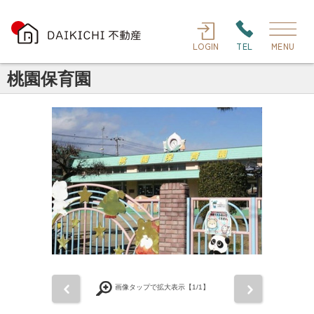
LOGIN
TEL
MENU
桃園保育園
前
次
画像タップで拡大表示【
1
/1】