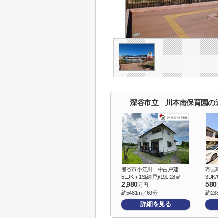
深谷市立 川本南保育園の
熊谷市小江川 中古戸建
寄居
5LDK＋1S(納戸)/191.28㎡
3DK/
2,980
580
万円
約5481m／69分
約23
詳細を見る