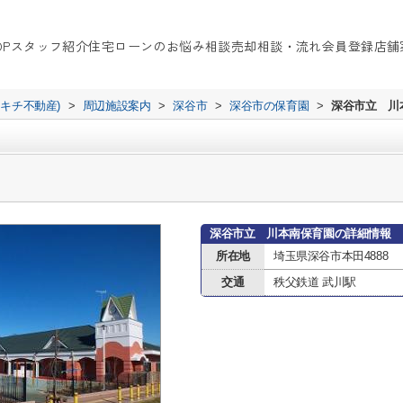
OP
スタッフ紹介
住宅ローンのお悩み相談
売却相談・流れ
会員登録
店舗
イキチ不動産)
>
周辺施設案内
>
深谷市
>
深谷市の保育園
>
深谷市立 川
深谷市立 川本南保育園の詳細情報
所在地
埼玉県深谷市本田4888
交通
秩父鉄道 武川駅