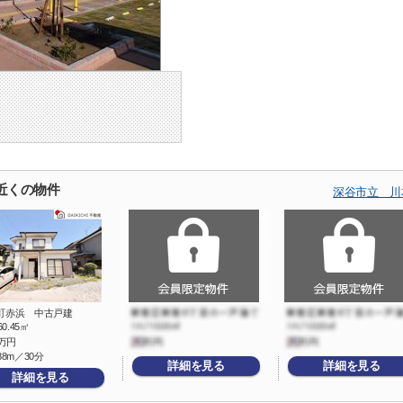
近くの物件
深谷市立 川
町赤浜 中古戸建
60.45㎡
万円
88m／30分
詳細を見る
詳細を見る
詳細を見る