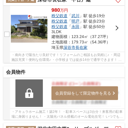
980
万
円
秩父鉄道
「
武川
」駅 徒歩19分
秩父鉄道
「
明戸
」駅 徒歩23分
秩父鉄道
「
永田
」駅 徒歩50分
3LDK
建物面積：123.24㎡（37.27坪）
土地面積：179.73㎡（54.36坪）
埼玉県
深谷市
長在家
・南向きで陽当たり良好です！リフォームのご相談もお気軽に♪ ・周辺
施設充実！便利な住環境♪ ・小学校までは徒歩14分で通学できます！ い
つでもお気軽にお声がけください♪ 駅からの...
会員物件
会員登録をして限定物件を見る
・アキュラホーム施工！築2年！ ・駐車スペースは3台分！来客用の駐車
場に身困りません！ ・太陽光パネル搭載のオール電化住宅！ いつでもお
気軽にお声がけください♪ 駅からの送迎が...