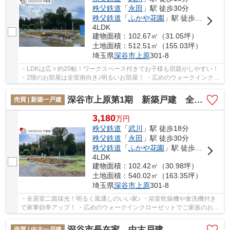
秩父鉄道
「
永田
」駅 徒歩30分
秩父鉄道
「
ふかや花園
」駅 徒歩41分
4LDK
建物面積：102.67㎡（31.05坪）
土地面積：512.51㎡（155.03坪）
埼玉県
深谷市
上原
301-8
・LDKは広々約20帖！ワークスペース付きでお子様も宿題がしやすい！
・2階のお部屋は全室南向き♪明るいお部屋！ ・広めのウォークインクロ
ーゼットでご家族のお荷物整理も捗ります！ ...
深谷市上原第1期 新築戸建 全2棟 1号棟
売買 | 新築一戸建
3,180
万
円
秩父鉄道
「
武川
」駅 徒歩18分
秩父鉄道
「
永田
」駅 徒歩30分
秩父鉄道
「
ふかや花園
」駅 徒歩41分
4LDK
建物面積：102.42㎡（30.98坪）
土地面積：540.02㎡（163.35坪）
埼玉県
深谷市
上原
301-8
・全居室二面採光！明るく風通しのいい家♪ ・浴室乾燥機や食洗機付き
で家事効率アップ！ ・広めのウォークインクローゼットでご家族のお荷
物整理も捗ります！ 「今から見たい！」大歓...
深谷市長在家 中古戸建
売買 | 中古一戸建