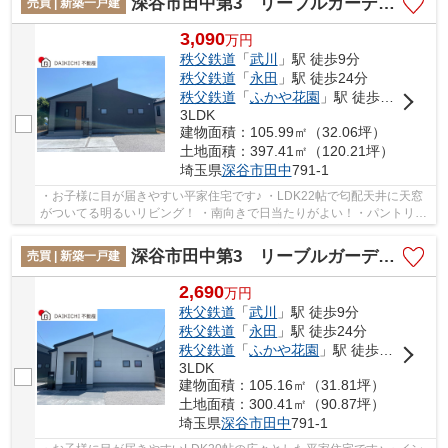
深谷市田中第3 リーブルガーデン 新築戸建 全3棟 3号棟
売買 | 新築一戸建
3,090
万
円
秩父鉄道
「
武川
」駅 徒歩9分
秩父鉄道
「
永田
」駅 徒歩24分
秩父鉄道
「
ふかや花園
」駅 徒歩35分
3LDK
建物面積：105.99㎡（32.06坪）
土地面積：397.41㎡（120.21坪）
埼玉県
深谷市
田中
791-1
・お子様に目が届きやすい平家住宅です♪ ・LDK22帖で匂配天井に天窓
がついてる明るいリビング！ ・南向きで日当たりがよい！・パントリー
もあっておしゃれ♪ 「今から見たい！」大歓迎...
深谷市田中第3 リーブルガーデン 新築戸建 全3棟 2号棟
売買 | 新築一戸建
2,690
万
円
秩父鉄道
「
武川
」駅 徒歩9分
秩父鉄道
「
永田
」駅 徒歩24分
秩父鉄道
「
ふかや花園
」駅 徒歩35分
3LDK
建物面積：105.16㎡（31.81坪）
土地面積：300.41㎡（90.87坪）
埼玉県
深谷市
田中
791-1