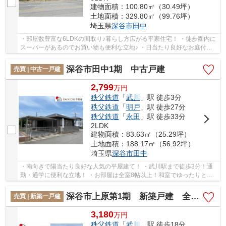
建物面積：100.80㎡（30.49坪）
土地面積：329.80㎡（99.76坪）
埼玉県
深谷市
田中
・部屋数豊富な6LDKの間取り♪暮らし方広がる平家住宅！ ・徒歩圏内に
スーパーがあるのでお買い物も便利な立地♪ ・日当たり良好なお庭付き♪
ガーデニングや家庭菜園など多用途に活用可能...
深谷市田中1期 中古戸建
売買 | 中古一戸建
2,799
万
円
秩父鉄道
「
武川
」駅 徒歩3分
秩父鉄道
「
明戸
」駅 徒歩27分
秩父鉄道
「
永田
」駅 徒歩33分
2LDK
建物面積：83.63㎡（25.29坪）
土地面積：188.17㎡（56.92坪）
埼玉県
深谷市
田中
・南向きで陽当たり良好な人気の平屋建て！ ・武川駅まで徒歩3分！通
勤・通学に便利な立地！ ・お部屋は全室8帖以上！和室でゆったりと過
ごせます♪ いつでもお気軽にお声がけください...
深谷市上原第1期 新築戸建 全2棟 2号棟
売買 | 新築一戸建
3,180
万
円
秩父鉄道
「
武川
」駅 徒歩18分