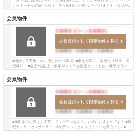
・お子様に目が届きやすいLDK20帖の広々とした平家住宅です♪ ・イン
ナーポーチが2箇所もあり、色々便利にお使いいただけます！ ・SICがあ
るので、玄関いつでもスッキリ綺麗にできます♪...
会員物件
会員登録をして限定物件を見る
■閑静な住宅街・緑に囲まれた住環境♪ ■敷地が広く、陽当たり通風・眺
望良好！ ■全室6帖以上！収納付きで子供部屋としても使い勝手が良いで
す！ いつでもお気軽にお声がけください♪ 駅...
会員物件
会員登録をして限定物件を見る
■南向きのお庭は人工芝！ドッグランなど欲しい方におすすめです！ ■防
犯カメラ・センサーライト4か所ついてセキュリティーも安心です♪ ■令
和6年6月築！築浅の平屋住宅です♪ いつでも...