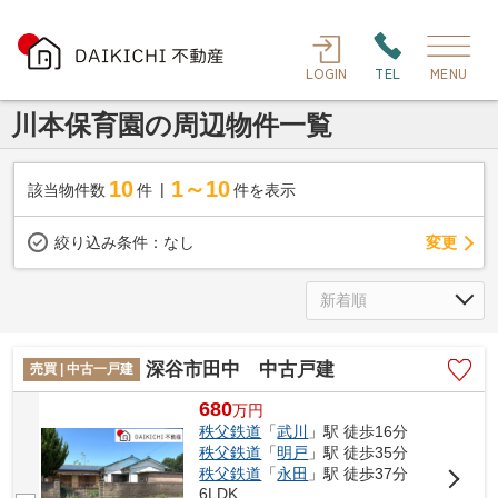
LOGIN
TEL
MENU
川本保育園の周辺物件一覧
10
1～10
該当物件数
件
件を表示
変更
絞り込み条件：
なし
深谷市田中 中古戸建
売買 | 中古一戸建
680
万
円
秩父鉄道
「
武川
」駅 徒歩16分
秩父鉄道
「
明戸
」駅 徒歩35分
秩父鉄道
「
永田
」駅 徒歩37分
6LDK