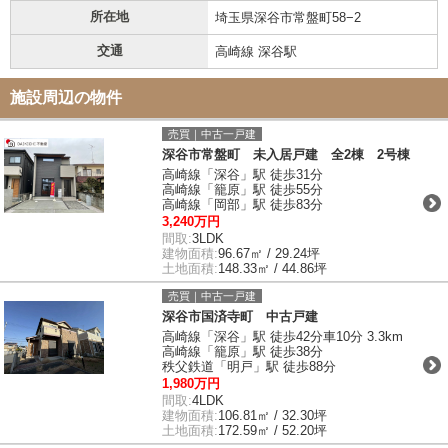
所在地
埼玉県深谷市常盤町58−2
交通
高崎線 深谷駅
施設周辺の物件
売買｜中古一戸建
深谷市常盤町 未入居戸建 全2棟 2号棟
高崎線「深谷」駅 徒歩31分
高崎線「籠原」駅 徒歩55分
高崎線「岡部」駅 徒歩83分
3,240万円
間取:
3LDK
建物面積:
96.67㎡ / 29.24坪
土地面積:
148.33㎡ / 44.86坪
売買｜中古一戸建
深谷市国済寺町 中古戸建
高崎線「深谷」駅 徒歩42分車10分 3.3km
高崎線「籠原」駅 徒歩38分
秩父鉄道「明戸」駅 徒歩88分
1,980万円
間取:
4LDK
建物面積:
106.81㎡ / 32.30坪
土地面積:
172.59㎡ / 52.20坪