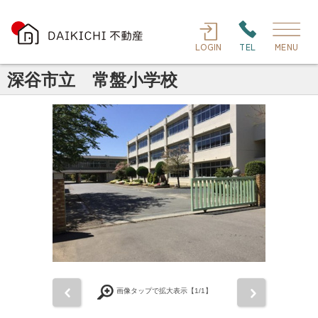
LOGIN
TEL
MENU
深谷市立 常盤小学校
前
次
画像タップで拡大表示【
1
/1】