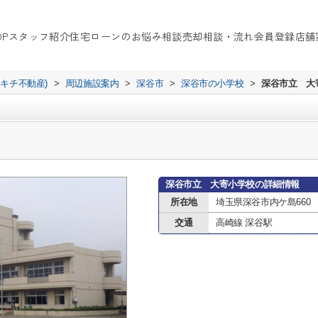
OP
スタッフ紹介
住宅ローンのお悩み相談
売却相談・流れ
会員登録
店舗
イキチ不動産)
>
周辺施設案内
>
深谷市
>
深谷市の小学校
>
深谷市立 大
深谷市立 大寄小学校の詳細情報
所在地
埼玉県深谷市内ケ島660
交通
高崎線 深谷駅