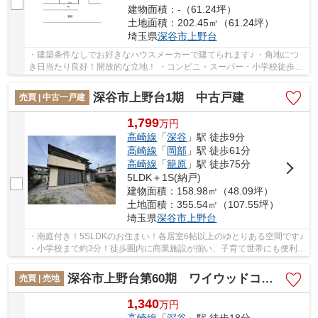
建物面積：-（61.24坪）
土地面積：202.45㎡（61.24坪）
埼玉県
深谷市
上野台
・建築条件なしでお好きなハウスメーカーで建てられます♪ ・角地につ
き日当たり良好！開放的な立地！ ・コンビニ・スーパー・小学校徒歩5
分圏内で子育てに便利な住環境♪ いつでもお気...
深谷市上野台1期 中古戸建
売買 | 中古一戸建
1,799
万
円
高崎線
「
深谷
」駅 徒歩9分
高崎線
「
岡部
」駅 徒歩61分
高崎線
「
籠原
」駅 徒歩75分
5LDK＋1S(納戸)
建物面積：158.98㎡（48.09坪）
土地面積：355.54㎡（107.55坪）
埼玉県
深谷市
上野台
・南庭付き！5SLDKのお住まい！各居室6帖以上のゆとりある空間です♪
・小学校まで約3分！徒歩圏内に商業施設が揃い、子育て世帯にも便利な
立地！ ・収納豊富な間取りで、お片付けも捗...
深谷市上野台第60期 ワイウッドコート 売地 全6区画 6号地
売買 | 売地
1,340
万
円