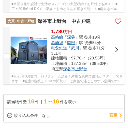
■水回り集中設計で生活がスムーズに♪大型収納でお片付けも楽々！ ■
広々20.5帖のLDKでご家族でもゆとりある寛ぎ空間に！ ■南向きバルコ
ニーで洗濯物も気持ちよく乾き、彩光面も安心です...
深谷市上野台 中古戸建
売買 | 中古一戸建
1,780
万
円
高崎線
「
深谷
」駅 徒歩19分
高崎線
「
岡部
」駅 徒歩54分
秩父鉄道
「
武川
」駅 徒歩71分
3LDK
建物面積：97.70㎡（29.55坪）
土地面積：127.38㎡（38.53坪）
埼玉県
深谷市
上野台
■2025年3月室内一部リフォーム済み！綺麗な状態で生活がスタートでき
ます！ ■全室6帖以上3LDKの間取り！ご家族で過ごしやすい空間です♪ ■
徒歩圏内にスーパーなどがありお買い物に便利...
16
1～16
該当物件数
件
件を表示
変更
絞り込み条件：
なし