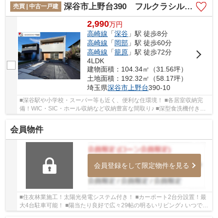
深谷市上野台390 フルクラシル 未入居戸建 B号棟
売買 | 中古一戸建
2,990
万
円
高崎線
「
深谷
」駅 徒歩8分
高崎線
「
岡部
」駅 徒歩60分
高崎線
「
籠原
」駅 徒歩72分
4LDK
建物面積：104.34㎡（31.56坪）
土地面積：192.32㎡（58.17坪）
埼玉県
深谷市
上野台
390-10
■深谷駅や小学校・スーパー等も近く、便利な住環境！ ■各居室収納完
備！WIC・SIC・ホール収納など収納豊富な間取り♪ ■深型食洗機付きキ
ッチン、太陽光発電、EV車専用電源など嬉しい設...
会員物件
会員登録をして限定物件を見る
■住友林業施工！太陽光発電システム付き！ ■カーポート2台分設置！最
大4台駐車可能！ ■陽当たり良好で広々29帖の明るいリビング♪ いつでも
お気軽にお声がけください♪ 駅からの送迎が...