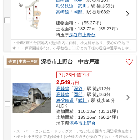
高崎線
「
深谷
」駅 徒歩18分
秩父鉄道
「
武川
」駅 徒歩59分
高崎線
「
岡部
」駅 徒歩68分
-
建物面積：-（55.27坪）
土地面積：182.72㎡（55.27坪）
埼玉県
深谷市
上野台
・全6区画の分譲地内♪徒歩圏内に内科、小児科があり、安心の立地で
す！ ・保育園徒歩6分、小学校徒歩11分とお子様の送迎や通学もしやす
いですね ・家計に優しく経済的な都市ガス、本下...
深谷市上野台 中古戸建
売買 | 中古一戸建
7月26日 値下げ
2,549
万
円
高崎線
「
深谷
」駅 徒歩12分
高崎線
「
岡部
」駅 徒歩63分
秩父鉄道
「
武川
」駅 徒歩65分
4LDK
建物面積：110.13㎡（33.31坪）
土地面積：199.16㎡（60.24坪）
埼玉県
深谷市
上野台
・スーパー・コンビニ・ドラッグストアなど徒歩圏内で周辺環境充実！
・桜ヶ丘小学校まで徒歩3分！お子様の通学が安心ですね♪ ・各居室6帖