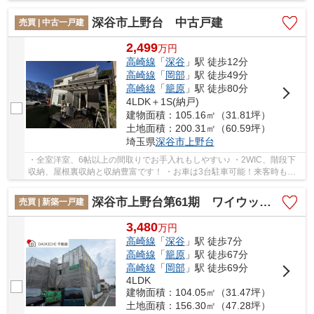
以上！収納豊富で子供部屋としても♪ いつで...
深谷市上野台 中古戸建
売買 | 中古一戸建
2,499
万
円
高崎線
「
深谷
」駅 徒歩12分
高崎線
「
岡部
」駅 徒歩49分
高崎線
「
籠原
」駅 徒歩80分
4LDK＋1S(納戸)
建物面積：105.16㎡（31.81坪）
土地面積：200.31㎡（60.59坪）
埼玉県
深谷市
上野台
・全室洋室、6帖以上の間取りでお手入れもしやすい♪ ・2WIC、階段下
収納、屋根裏収納と収納豊富です！ ・お車は3台駐車可能！来客時も困
りません！ いつでもお気軽にお声がけください...
深谷市上野台第61期 ワイウッドコート 新築戸建 全3区画 3号棟
売買 | 新築一戸建
3,480
万
円
高崎線
「
深谷
」駅 徒歩7分
高崎線
「
籠原
」駅 徒歩67分
高崎線
「
岡部
」駅 徒歩69分
4LDK
建物面積：104.05㎡（31.47坪）
土地面積：156.30㎡（47.28坪）