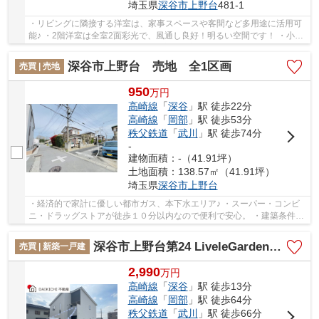
埼玉県
深谷市
上野台
481-1
・リビングに隣接する洋室は、家事スペースや客間など多用途に活用可
能♪ ・2階洋室は全室2面彩光で、風通し良好！明るい空間です！ ・小学
校まで徒歩7分と、お子様の通学も安心な立地...
深谷市上野台 売地 全1区画
売買 | 売地
950
万
円
高崎線
「
深谷
」駅 徒歩22分
高崎線
「
岡部
」駅 徒歩53分
秩父鉄道
「
武川
」駅 徒歩74分
-
建物面積：-（41.91坪）
土地面積：138.57㎡（41.91坪）
埼玉県
深谷市
上野台
・経済的で家計に優しい都市ガス、本下水エリア♪ ・スーパー・コンビ
ニ・ドラッグストアが徒歩１０分以内なので便利で安心。 ・建築条件な
しだからお好きなハウスメーカーで建てられま...
深谷市上野台第24 LiveleGarden.s 新築戸建 全3棟 2号棟
売買 | 新築一戸建
2,990
万
円
高崎線
「
深谷
」駅 徒歩13分
高崎線
「
岡部
」駅 徒歩64分
秩父鉄道
「
武川
」駅 徒歩66分