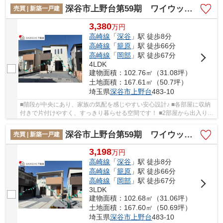
深谷市上野台第59期 ワイウッドコート 新築戸建 全3区画 2号棟
売買 | 新築一戸建
3,380
万
円
高崎線
「
深谷
」駅 徒歩8分
高崎線
「
籠原
」駅 徒歩66分
高崎線
「
岡部
」駅 徒歩67分
4LDK
建物面積：102.76㎡（31.08坪）
土地面積：167.61㎡（50.7坪）
埼玉県
深谷市
上野台
483-10
■階段が中央にあり、家族の気配を感じやすい安心設計♪ ■各部屋に収納
付きで片付けやすく、すっきり暮らせる空間です！ ■2部屋から出入り可
能なバルコニーでお布団も干しやすいですね！...
深谷市上野台第59期 ワイウッドコート 新築戸建 全3区画 1号棟
売買 | 新築一戸建
3,198
万
円
高崎線
「
深谷
」駅 徒歩8分
高崎線
「
籠原
」駅 徒歩66分
高崎線
「
岡部
」駅 徒歩67分
3LDK
建物面積：102.68㎡（31.06坪）
土地面積：167.60㎡（50.69坪）
埼玉県
深谷市
上野台
483-10