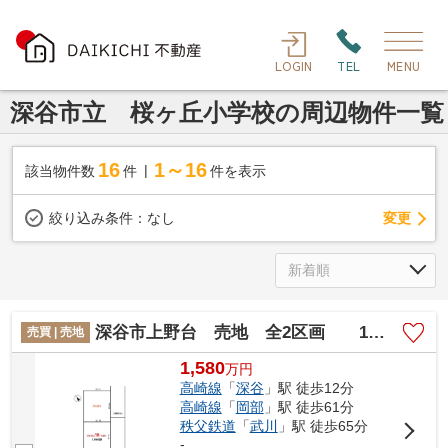
LOGIN
TEL
MENU
深谷市立 桜ヶ丘小学校の周辺物件一覧
16
1～16
該当物件数
件
件を表示
変更
絞り込み条件：
なし
深谷市上野台 売地 全2区画 1号地
売買 | 売地
1,580
万
円
高崎線
「
深谷
」駅 徒歩12分
高崎線
「
岡部
」駅 徒歩61分
秩父鉄道
「
武川
」駅 徒歩65分
-