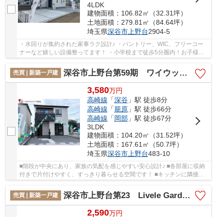
4LDK
建物面積：106.82㎡（32.31坪）
土地面積：279.81㎡（84.64坪）
埼玉県
深谷市
上野台
2904-5
・水回りが集約された家事ラク設計♪ ・パントリー、WIC、フリーコー
ナーなど嬉しい設備整ってます！ ・小学校まで徒歩5分圏内！お子様の
通学も安心の立地です！ 「今から見たい！」大...
深谷市上野台第59期 ワイウッドコート 新築戸建 全3区画 3号棟
売買 | 新築一戸建
3,580
万
円
高崎線
「
深谷
」駅 徒歩8分
高崎線
「
籠原
」駅 徒歩66分
高崎線
「
岡部
」駅 徒歩67分
3LDK
建物面積：104.20㎡（31.52坪）
土地面積：167.61㎡（50.7坪）
埼玉県
深谷市
上野台
483-10
■階段が中央にあり、家族の気配を感じやすい安心設計♪ ■各部屋に収納
付きで片付けやすく、すっきり暮らせる空間です！ ■キッチンに隣接し
たパントリーは毎日のお料理に使い勝手が良い...
深谷市上野台第23 Livele Garden.s 新築戸建 全4棟 4号棟
売買 | 新築一戸建
2,590
万
円