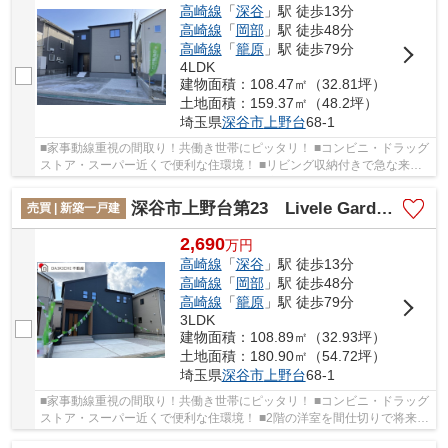
高崎線
「
深谷
」駅 徒歩13分
高崎線
「
岡部
」駅 徒歩48分
高崎線
「
籠原
」駅 徒歩79分
4LDK
建物面積：108.47㎡（32.81坪）
土地面積：159.37㎡（48.2坪）
埼玉県
深谷市
上野台
68-1
■家事動線重視の間取り！共働き世帯にピッタリ！ ■コンビニ・ドラッグ
ストア・スーパー近くで便利な住環境！ ■リビング収納付きで急な来客
にとっても便利！ 「今から見たい！」大歓迎...
深谷市上野台第23 Livele Garden.s 新築戸建 全4棟 2号棟
売買 | 新築一戸建
2,690
万
円
高崎線
「
深谷
」駅 徒歩13分
高崎線
「
岡部
」駅 徒歩48分
高崎線
「
籠原
」駅 徒歩79分
3LDK
建物面積：108.89㎡（32.93坪）
土地面積：180.90㎡（54.72坪）
埼玉県
深谷市
上野台
68-1
■家事動線重視の間取り！共働き世帯にピッタリ！ ■コンビニ・ドラッグ
ストア・スーパー近くで便利な住環境！ ■2階の洋室を間仕切りで将来的
に4LDKにも可能！ 「今から見たい！」大歓...