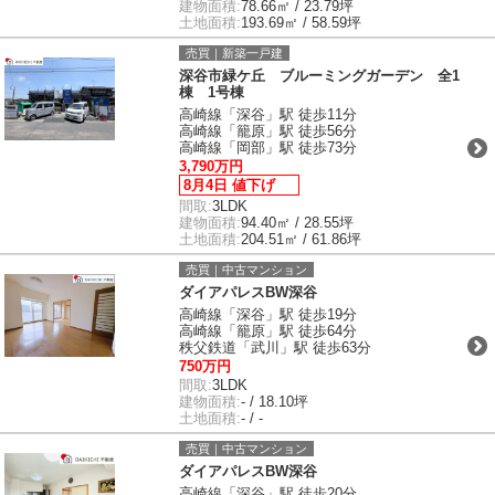
建物面積:
78.66㎡ / 23.79坪
土地面積:
193.69㎡ / 58.59坪
売買｜新築一戸建
深谷市緑ケ丘 ブルーミングガーデン 全1
棟 1号棟
高崎線「深谷」駅 徒歩11分
高崎線「籠原」駅 徒歩56分
高崎線「岡部」駅 徒歩73分
3,790万円
8月4日 値下げ
間取:
3LDK
建物面積:
94.40㎡ / 28.55坪
土地面積:
204.51㎡ / 61.86坪
売買｜中古マンション
ダイアパレスBW深谷
高崎線「深谷」駅 徒歩19分
高崎線「籠原」駅 徒歩64分
秩父鉄道「武川」駅 徒歩63分
750万円
間取:
3LDK
建物面積:
- / 18.10坪
土地面積:
- / -
売買｜中古マンション
ダイアパレスBW深谷
高崎線「深谷」駅 徒歩20分