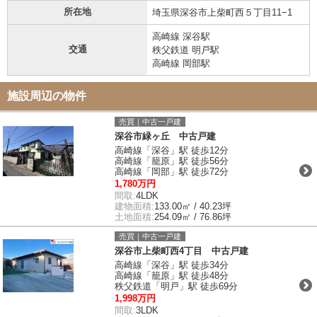
所在地
埼玉県深谷市上柴町西５丁目11−1
高崎線 深谷駅
交通
秩父鉄道 明戸駅
高崎線 岡部駅
施設周辺の物件
売買｜中古一戸建
深谷市緑ヶ丘 中古戸建
高崎線「深谷」駅 徒歩12分
高崎線「籠原」駅 徒歩56分
高崎線「岡部」駅 徒歩72分
1,780万円
間取:
4LDK
建物面積:
133.00㎡ / 40.23坪
土地面積:
254.09㎡ / 76.86坪
売買｜中古一戸建
深谷市上柴町西4丁目 中古戸建
高崎線「深谷」駅 徒歩34分
高崎線「籠原」駅 徒歩48分
秩父鉄道「明戸」駅 徒歩69分
1,998万円
間取:
3LDK