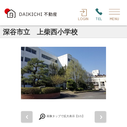
LOGIN
TEL
MENU
深谷市立 上柴西小学校
前
次
画像タップで拡大表示【
1
/1】