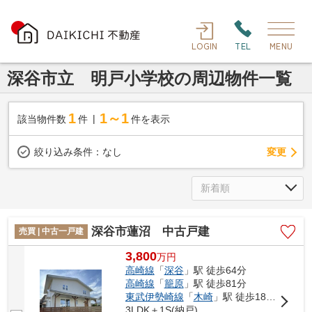
LOGIN
TEL
MENU
深谷市立 明戸小学校の周辺物件一覧
1
1～1
該当物件数
件
件を表示
変更
絞り込み条件：
なし
深谷市蓮沼 中古戸建
売買 | 中古一戸建
3,800
万
円
高崎線
「
深谷
」駅 徒歩64分
高崎線
「
籠原
」駅 徒歩81分
東武伊勢崎線
「
木崎
」駅 徒歩180分
3LDK＋1S(納戸)