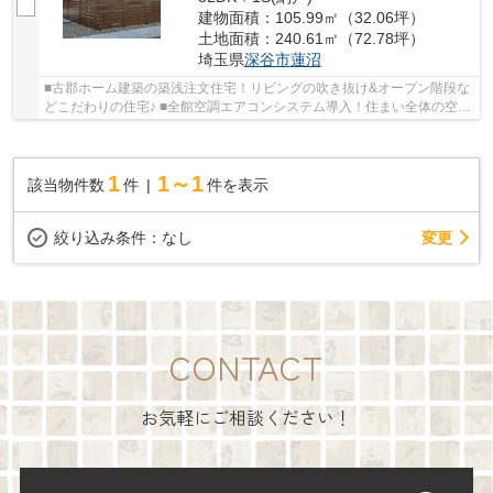
建物面積：105.99㎡（32.06坪）
土地面積：240.61㎡（72.78坪）
埼玉県
深谷市
蓮沼
■古郡ホーム建築の築浅注文住宅！リビングの吹き抜け&オープン階段な
どこだわりの住宅♪ ■全館空調エアコンシステム導入！住まい全体の空調
を一括で管理♪ ■カースペースは４台駐車可能♪
1
1～1
該当物件数
件
件を表示
変更
絞り込み条件：
なし
CONTACT
お気軽にご相談ください！