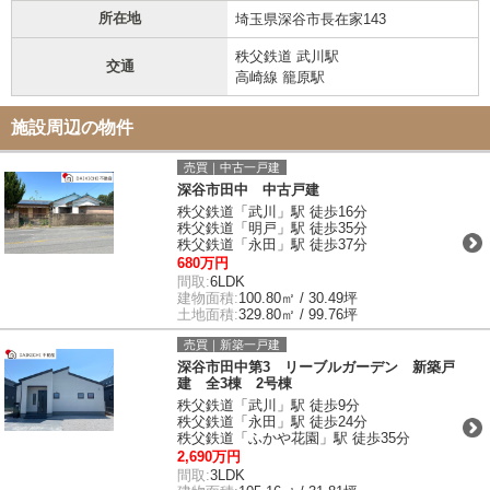
所在地
埼玉県深谷市長在家143
秩父鉄道 武川駅
交通
高崎線 籠原駅
施設周辺の物件
売買｜中古一戸建
深谷市田中 中古戸建
秩父鉄道「武川」駅 徒歩16分
秩父鉄道「明戸」駅 徒歩35分
秩父鉄道「永田」駅 徒歩37分
680万円
間取:
6LDK
建物面積:
100.80㎡ / 30.49坪
土地面積:
329.80㎡ / 99.76坪
売買｜新築一戸建
深谷市田中第3 リーブルガーデン 新築戸
建 全3棟 2号棟
秩父鉄道「武川」駅 徒歩9分
秩父鉄道「永田」駅 徒歩24分
秩父鉄道「ふかや花園」駅 徒歩35分
2,690万円
間取:
3LDK