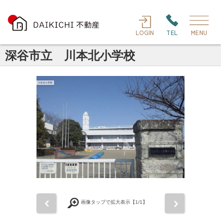
LOGIN
TEL
MENU
深谷市立 川本北小学校
前
次
画像タップで拡大表示【
1
/1】