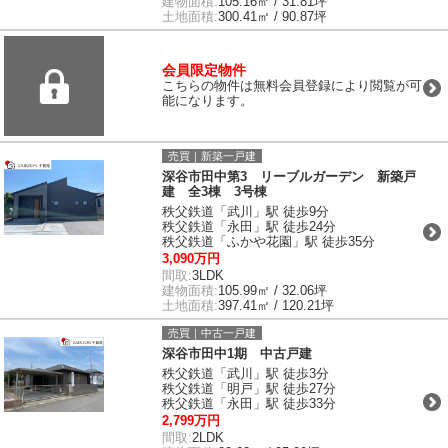
建物面積:
105.16㎡ / 31.81坪
土地面積:
300.41㎡ / 90.87坪
会員限定物件
こちらの物件は無料会員登録により閲覧が可
能になります。
売買｜新築一戸建
深谷市田中第3 リーブルガーデン 新築戸
建 全3棟 3号棟
秩父鉄道「武川」駅 徒歩9分
秩父鉄道「永田」駅 徒歩24分
秩父鉄道「ふかや花園」駅 徒歩35分
3,090万円
間取:
3LDK
建物面積:
105.99㎡ / 32.06坪
土地面積:
397.41㎡ / 120.21坪
売買｜中古一戸建
深谷市田中1期 中古戸建
秩父鉄道「武川」駅 徒歩3分
秩父鉄道「明戸」駅 徒歩27分
秩父鉄道「永田」駅 徒歩33分
2,799万円
間取:
2LDK