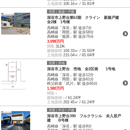
土地面積:
105.16㎡ / 31.81坪
売買｜新築一戸建
深谷市上野台第63期 クライン 新築戸建
全2棟 1号棟
高崎線「深谷」駅 徒歩7分
高崎線「岡部」駅 徒歩58分
高崎線「籠原」駅 徒歩75分
3,098万円
間取:
3LDK
建物面積:
104.33㎡ / 31.55坪
土地面積:
215.04㎡ / 65.04坪
売買｜売地
深谷市上野台 売地 全2区画 1号地
高崎線「深谷」駅 徒歩12分
高崎線「岡部」駅 徒歩61分
秩父鉄道「武川」駅 徒歩65分
1,580万円
間取:
-
建物面積:
- / 61.24坪
土地面積:
202.45㎡ / 61.24坪
売買｜中古一戸建
深谷市上野台390 フルクラシル 未入居戸
建 B号棟
高崎線「深谷」駅 徒歩8分