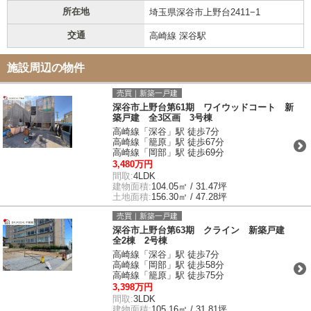
所在地
埼玉県深谷市上野台2411−1
交通
高崎線 深谷駅
施設周辺の物件
売買｜新築一戸建
深谷市上野台第61期 ワイウッドコート 新
築戸建 全3区画 3号棟
高崎線「深谷」駅 徒歩7分
高崎線「籠原」駅 徒歩67分
高崎線「岡部」駅 徒歩69分
3,480万円
間取:
4LDK
建物面積:
104.05㎡ / 31.47坪
土地面積:
156.30㎡ / 47.28坪
売買｜新築一戸建
深谷市上野台第63期 クライン 新築戸建
全2棟 2号棟
高崎線「深谷」駅 徒歩7分
高崎線「岡部」駅 徒歩58分
高崎線「籠原」駅 徒歩75分
3,398万円
間取:
3LDK
建物面積:
105.16㎡ / 31.81坪