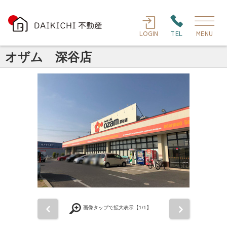
LOGIN
TEL
MENU
オザム 深谷店
前
次
画像タップで拡大表示【
1
/1】