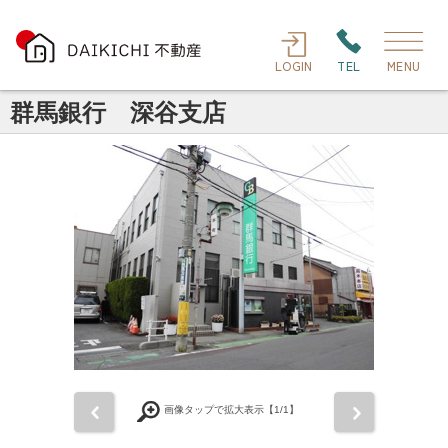
LOGIN
TEL
MENU
群馬銀行 深谷支店
前
次
画像タップで拡大表示【
1
/1】