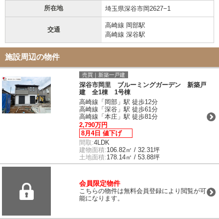
所在地
埼玉県深谷市岡2627−1
高崎線 岡部駅
交通
高崎線 深谷駅
施設周辺の物件
売買｜新築一戸建
深谷市岡里 ブルーミングガーデン 新築戸
建 全1棟 1号棟
高崎線「岡部」駅 徒歩12分
高崎線「深谷」駅 徒歩61分
高崎線「本庄」駅 徒歩81分
2,790万円
8月4日 値下げ
間取:
4LDK
建物面積:
106.82㎡ / 32.31坪
土地面積:
178.14㎡ / 53.88坪
会員限定物件
こちらの物件は無料会員登録により閲覧が可
能になります。