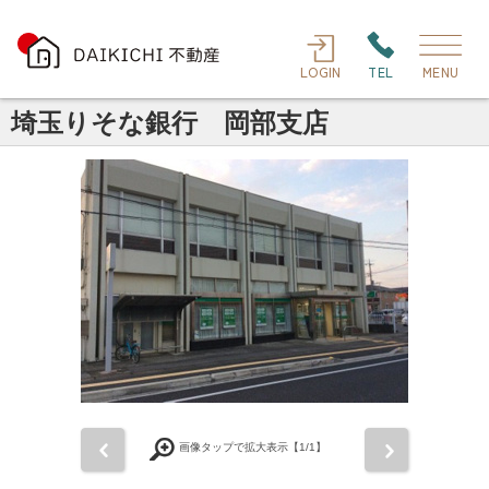
LOGIN
TEL
MENU
埼玉りそな銀行 岡部支店
前
次
画像タップで拡大表示【
1
/1】