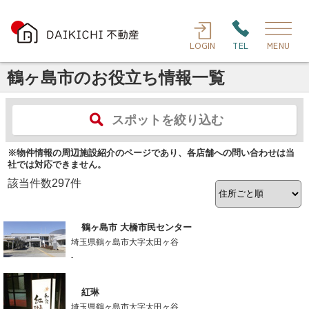
LOGIN
TEL
MENU
鶴ヶ島市のお役立ち情報一覧
スポットを絞り込む
※物件情報の周辺施設紹介のページであり、各店舗への問い合わせは当
社では対応できません。
該当件数
297
件
鶴ヶ島市 大橋市民センター
埼玉県鶴ヶ島市大字太田ヶ谷
-
紅琳
埼玉県鶴ヶ島市大字太田ヶ谷