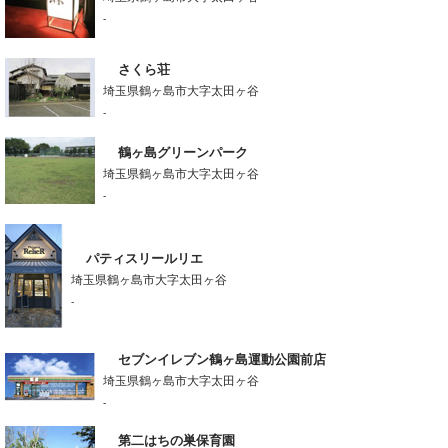
-
さくら荘
埼玉県鶴ヶ島市大字太田ヶ谷
-
鶴ヶ島グリーンパーク
埼玉県鶴ヶ島市大字太田ヶ谷
-
パティスリールリエ
埼玉県鶴ヶ島市大字太田ヶ谷
-
セブンイレブン鶴ヶ島運動公園前店
埼玉県鶴ヶ島市大字太田ヶ谷
-
第二はちの巣保育園