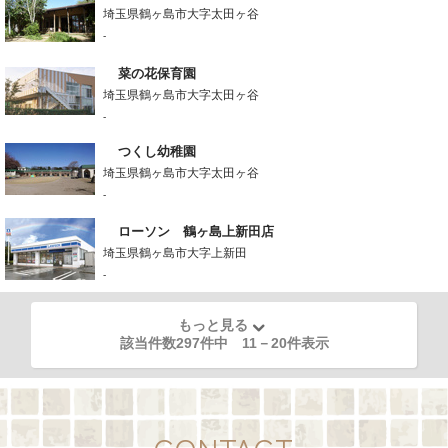
埼玉県鶴ヶ島市大字太田ヶ谷
-
菜の花保育園
埼玉県鶴ヶ島市大字太田ヶ谷
-
つくし幼稚園
埼玉県鶴ヶ島市大字太田ヶ谷
-
ローソン 鶴ヶ島上新田店
埼玉県鶴ヶ島市大字上新田
-
もっと見る
該当件数297件中
11
－
20
件表示
CONTACT