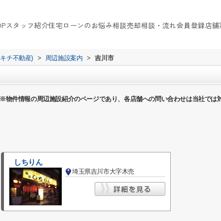
OP
スタッフ紹介
住宅ローンのお悩み相談
売却相談・流れ
会員登録
店舗
イキチ不動産)
>
周辺施設案内
>
吉川市
※物件情報の周辺施設紹介のページであり、各店舗への問い合わせは当社では
しちりん
埼玉県吉川市大字木売