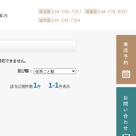
048-580-7057
048-578-8097
深谷店
鴻巣店
案内
049-299-7399
坂戸店
対応できません。
並び順：
1
1-1
該当公開件数
件
件表示