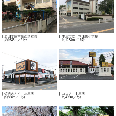
岩田学園本庄西幼稚園
本庄市立 本庄東小学校
約1635m／21分
約1233m／16分
焼肉きんぐ 本庄店
ココス 本庄店
約860m／11分
約495m／7分