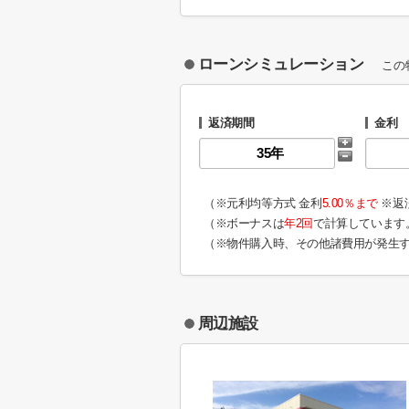
ローンシミュレーション
この
返済期間
金利
（※元利均等方式 金利
5.00％まで
※返
（※ボーナスは
年2回
で計算しています
（※物件購入時、その他諸費用が発生
周辺施設