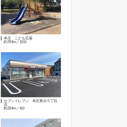
本庄 こども広場
約783m／10分
セブンイレブン 本庄東台５丁目
店
約254m／4分