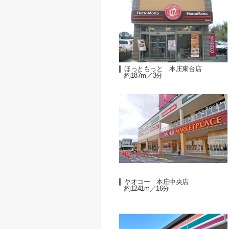
ほっともっと 本庄東台店
約187m／3分
ヤオコー 本庄中央店
約1241m／16分