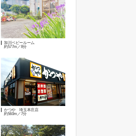
加川ベビールーム
約577m／8分
かつや 埼玉本庄店
約560m／7分