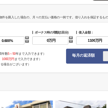
物件を購入した場合の、月々の支払い価格の一例です。借り入れを保証するも
ボーナス時の増額(1回分)
借入金額：
済年数
5～50
年まで入力できます）
毎月の返済額
。
1000万円
まで入力できます）
する場合がございます）