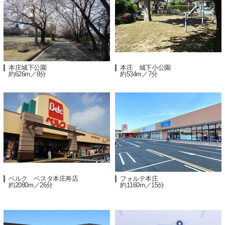
本庄城下公園
本庄 城下小公園
約626m／8分
約534m／7分
ベルク ベスタ本庄寿店
フォルテ本庄
約2080m／26分
約1160m／15分