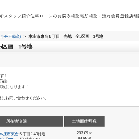
OP
スタッフ紹介
住宅ローンのお悩み相談
売却相談・流れ
会員登録
店舗
イキチ不動産)
>
本庄市東台５丁目 売地 全5区画 1号地
5区画 1号地
です！
可能♪
環境になります！
軽にお問い合わせください。
所在地/交通
土地面積/坪数
293.09㎡
本庄市
東台
５丁目2-40付近
88.65坪