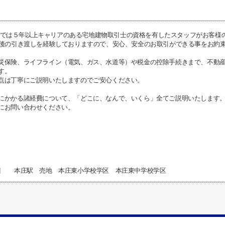
I不動産では５年以上キャリアのある宅地建物取引士の資格を有したスタッフがお客
前後の引き渡しを経験しておりますので、安心、安全のお取引ができる事をお約
災保険、ライフライン（電気、ガス、水道等）や税金の控除手続きまで、不動
す。
点は丁寧にご説明いたしますのでご安心ください。
にかかる諸経費について、「どこに、なんで、いくら」全てご説明いたします
にお問い合わせください。
目 本庄駅 売地 本庄東小学校学区 本庄東中学校学区