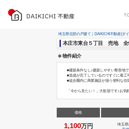
T
埼玉県北部の戸建て｜DAIKICHI不動産(ダ
本庄市東台５丁目 売地 全
物件紹介
■建築条件なし♪建築しやすい整形地
■造成が完了しているのですぐに着工
■徒歩圏内に商業施設が揃う便利な住
「今から見たい！」大歓迎です♪お気
価格
1,100
埼玉県
万円