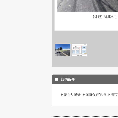
【外観】建築のし
設備条件
陽当り良好
閑静な住宅地
都市