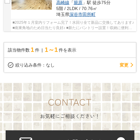
高崎線
「
籠原
」駅 徒歩75分
5階 / 2LDK / 70.76㎡
埼玉県
深谷市
田所町
■2025年１月室内リフォーム完了！水回り全て新品に交換してあります♪
■南東角地のため日当たり良好♪ ■新たにパントリー設置！収納に便利で
すね！ いつでもお気軽にお声がけください♪ ...
1
1～1
該当物件数
件
件を表示
変更
絞り込み条件：
なし
CONTACT
お気軽にご相談ください！