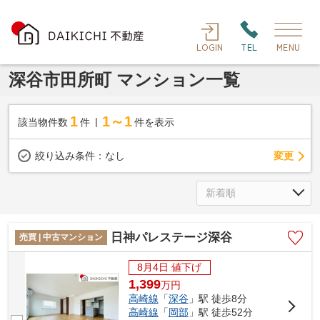
LOGIN
TEL
MENU
深谷市田所町 マンション一覧
1
1～1
該当物件数
件
件を表示
変更
絞り込み条件：
なし
日神パレステージ深谷
売買 | 中古マンション
8月4日 値下げ
1,399
万
円
高崎線
「
深谷
」駅 徒歩8分
高崎線
「
岡部
」駅 徒歩52分