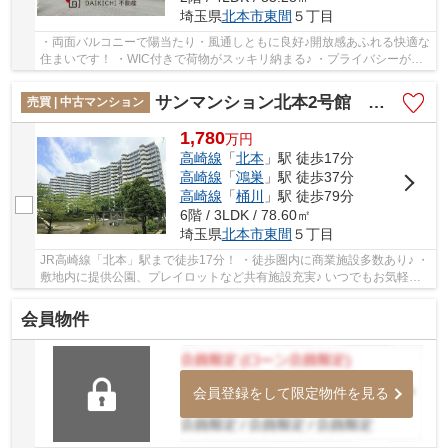
埼玉県
北本市
東間
５丁目
・両面バルコニーで陽当たり・風通しともに良好♪開放感あふれる快適な
住まいです！ ・WIC付きで荷物がスッキリ納まる♪ ・プライバシーが配
慮される玄関ポーチ付き！！ いつでもお気軽...
サンマンション北本2号館 中古マンション
売買 | 中古マンション
1,780
万
円
高崎線
「
北本
」駅 徒歩17分
高崎線
「
鴻巣
」駅 徒歩37分
高崎線
「
桶川
」駅 徒歩79分
6階 / 3LDK / 78.60㎡
埼玉県
北本市
東間
５丁目
JR高崎線「北本」駅まで徒歩17分！ ・徒歩圏内に商業施設多数あり♪ ・
敷地内に提供公園、プレイロットなど共有施設充実♪ いつでもお気軽に
お声がけください♪ 駅からの送迎が必要なお...
会員物件
会員登録をして限定物件を見る