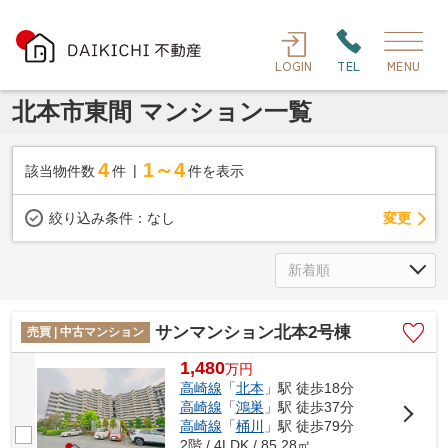
LOGIN
TEL
MENU
北本市東間 マンション一覧
4
1～4
該当物件数
件
件を表示
変更
絞り込み条件：
なし
サンマンション北本2号棟
売買 | 中古マンション
1,480
万
円
高崎線
「
北本
」駅 徒歩18分
高崎線
「
鴻巣
」駅 徒歩37分
高崎線
「
桶川
」駅 徒歩79分
2階 / 4LDK / 85.28㎡