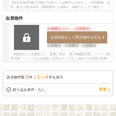
【自己資金0円購入可能】住宅ローンは弊社へお任せ！ ・JR高崎線「北
本」駅まで徒歩18分！通勤通学にも便利♪ ・南面リビングで暖かく、明
るい空間です！ いつでもお気軽にお声がけく...
会員物件
会員登録をして限定物件を見る
・9階部分につき陽当たり、風通し良好 ・買い物施設充実！ ・ペット飼
育可能！！ いつでもお気軽にお声がけください♪ 駅からの送迎が必要な
お客様は駅までお迎えにあがります。
4
1～4
該当物件数
件
件を表示
変更
絞り込み条件：
なし