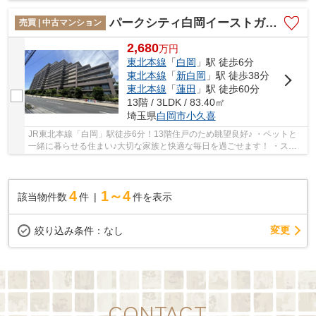
WICもあり洋服たっぷり収納出来ます！ いつ...
パークシティ白岡イーストガーデン
売買 | 中古マンション
2,680
万
円
東北本線
「
白岡
」駅 徒歩6分
東北本線
「
新白岡
」駅 徒歩38分
東北本線
「
蓮田
」駅 徒歩60分
13階 / 3LDK / 83.40㎡
埼玉県
白岡市
小久喜
JR東北本線「白岡」駅徒歩6分！13階住戸のため眺望良好♪ ・ペットと
一緒に暮らせる住まい♪大切な家族と快適な毎日を過ごせます！ ・スー
パー、コンビニ、ドラッグストア、小学校が近...
4
1～4
該当物件数
件
件を表示
変更
絞り込み条件：
なし
CONTACT