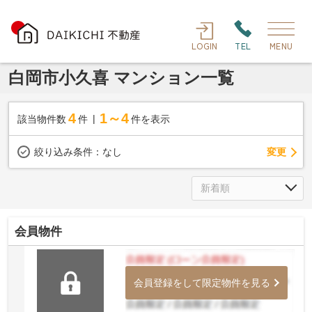
LOGIN
TEL
MENU
白岡市小久喜 マンション一覧
4
1～4
該当物件数
件
件を表示
変更
絞り込み条件：
なし
会員物件
会員登録をして限定物件を見る