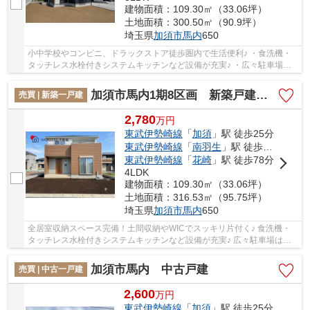
建物面積：109.30㎡（33.06坪）
土地面積：300.50㎡（90.9坪）
埼玉県
加須市
馬内
650
小中学校やコンビニ、ドラックストア徒歩圏内で生活便利♪ ・食洗機・
タッチレス水栓付きシステムキッチンなど設備が充実♪ ・広々駐車場は
最大6台駐車可能！3台並列駐車もできちゃう♪ ...
加須市馬内1期8区画 新築戸建 全8棟 3号棟
売買 | 新築一戸建
2,780
万
円
東武伊勢崎線
「
加須
」駅 徒歩25分
東武伊勢崎線
「
南羽生
」駅 徒歩47分
東武伊勢崎線
「
花崎
」駅 徒歩78分
4LDK
建物面積：109.30㎡（33.06坪）
土地面積：316.53㎡（95.75坪）
埼玉県
加須市
馬内
650
全居室収納スペース完備！土間収納やWICでスッキリ片付く♪ 食洗機・
タッチレス水栓付きシステムキッチンなど設備が充実♪ 広々駐車場は最
大8台駐車可能！4台並列駐車もできちゃう♪ 経...
加須市馬内 中古戸建
売買 | 中古一戸建
2,600
万
円
東武伊勢崎線
「
加須
」駅 徒歩25分