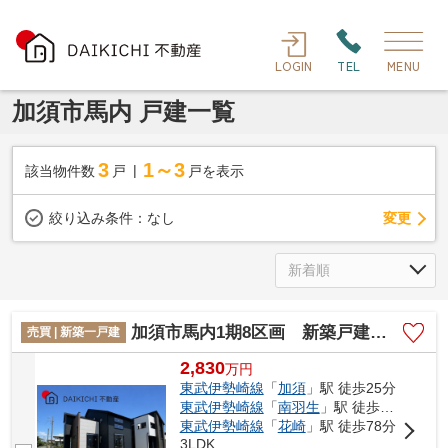
LOGIN
TEL
MENU
加須市馬内 戸建一覧
3
1～3
該当物件数
戸
戸を表示
変更
絞り込み条件：
なし
加須市馬内1期8区画 新築戸建 全8棟 8号棟
売買 | 新築一戸建
2,830
万
円
東武伊勢崎線
「
加須
」駅 徒歩25分
東武伊勢崎線
「
南羽生
」駅 徒歩47分
東武伊勢崎線
「
花崎
」駅 徒歩78分
3LDK