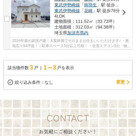
東武伊勢崎線
「
南羽生
」駅 徒歩46分
東武伊勢崎線
「
花崎
」駅 徒歩78分
4LDK
建物面積：111.52㎡（33.73坪）
土地面積：312.03㎡（94.38坪）
埼玉県
加須市
馬内
2024年築の築浅戸建！大変綺麗でそのままお住まいいただけます♪ ・敷
地広々94坪超！！駐車スペース5台以上可能！ ・全室エアコン5台・物置
付き♪カーテンレールもそのまま使える嬉しい...
3
1～3
該当物件数
戸
戸を表示
変更
絞り込み条件：
なし
CONTACT
お気軽にご相談ください！