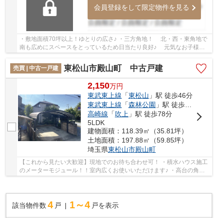
会員登録をして限定物件を見る
・敷地面積70坪以上！ゆとりの広さ♪ ・三方角地！ 北・西・東角地で
南も広めにスペースをとっているため日当たり良好♪ 元気なお子様が
いてもお隣が気になりにくいですね♪ 経験豊...
東松山市殿山町 中古戸建
売買 | 中古一戸建
2,150
万
円
東武東上線
「
東松山
」駅 徒歩46分
東武東上線
「
森林公園
」駅 徒歩61分
高崎線
「
吹上
」駅 徒歩78分
5LDK
建物面積：118.39㎡（35.81坪）
土地面積：197.88㎡（59.85坪）
埼玉県
東松山市
殿山町
【これから見たい大歓迎】現地でのお待ち合わせ可！ ・積水ハウス施工
のメーターモジュール！！室内広くお使いいただけます♪ ・高台の角地
に佇む高品質な邸宅！ いつでもお気軽にお...
4
1～4
該当物件数
戸
戸を表示