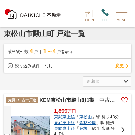
LOGIN
TEL
MENU
東松山市殿山町 戸建一覧
4
1～4
該当物件数
戸
戸を表示
変更
絞り込み条件：
なし
KEM東松山市殿山町1期 中古戸建
売買 | 中古一戸建
1,899
万
円
東武東上線
「
東松山
」駅 徒歩43分
東武東上線
「
森林公園
」駅 徒歩56分
東武東上線
「
高坂
」駅 徒歩86分
4LDK