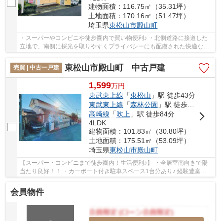
建物面積：116.75㎡（35.31坪）
土地面積：170.16㎡（51.47坪）
埼玉県
東松山市
殿山町
・スーパーやコンビニや徒歩圏内で買い物便利♪ ・北側道路に接道した
立地で、南側に採光を取りやすくプライバシーにも配慮された快適な住
まい！ ・使い勝手の良い4LDKで、家族それぞれ...
東松山市殿山町 中古戸建
売買 | 中古一戸建
1,599
万
円
東武東上線
「
東松山
」駅 徒歩43分
東武東上線
「
森林公園
」駅 徒歩56分
高崎線
「
吹上
」駅 徒歩84分
4LDK
建物面積：101.83㎡（30.80坪）
土地面積：175.51㎡（53.09坪）
埼玉県
東松山市
殿山町
【スーパー・コンビニまで徒歩圏内！生活便利♪】 ・全居室南向きで陽
当たり良好！！ ・カーポート付き駐車スペース1台分あり♪ 経験豊富な
キャリアのあるスタッフが物件資料を現地ま...
会員物件