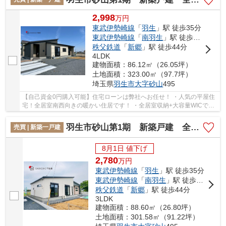
2,998
万
円
東武伊勢崎線
「
羽生
」駅 徒歩35分
東武伊勢崎線
「
南羽生
」駅 徒歩36分
秩父鉄道
「
新郷
」駅 徒歩44分
4LDK
建物面積：86.12㎡（26.05坪）
土地面積：323.00㎡（97.7坪）
埼玉県
羽生市
大字砂山
495
【自己資金0円購入可能】住宅ローンは弊社へお任せ！ ・人気の平屋住
宅！全居室南西向きの暖かい住居です！ ・全居室収納+大容量WICで住
空間はスッキリ！！
羽生市砂山第1期 新築戸建 全20区画 6号棟
売買 | 新築一戸建
8月1日 値下げ
2,780
万
円
東武伊勢崎線
「
羽生
」駅 徒歩35分
東武伊勢崎線
「
南羽生
」駅 徒歩36分
秩父鉄道
「
新郷
」駅 徒歩44分
3LDK
建物面積：88.60㎡（26.80坪）
土地面積：301.58㎡（91.22坪）