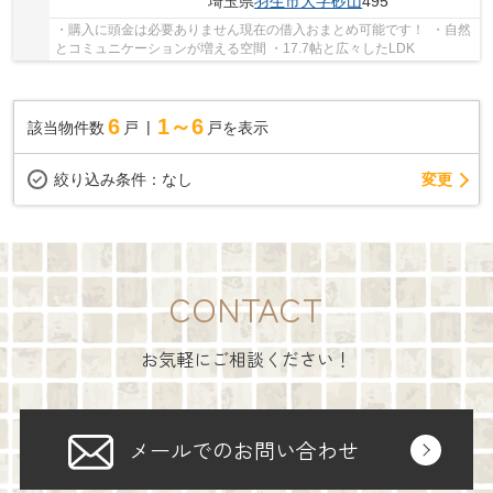
埼玉県
羽生市
大字砂山
495
・購入に頭金は必要ありません現在の借入おまとめ可能です！ ・自然
とコミュニケーションが増える空間 ・17.7帖と広々したLDK
6
1～6
該当物件数
戸
戸を表示
変更
絞り込み条件：
なし
CONTACT
お気軽にご相談ください！
メールでのお問い合わせ