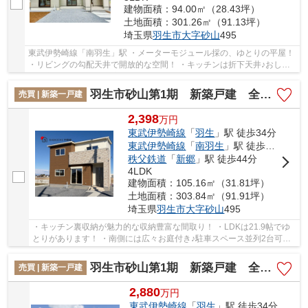
建物面積：94.00㎡（28.43坪）
土地面積：301.26㎡（91.13坪）
埼玉県
羽生市
大字砂山
495
東武伊勢崎線「南羽生」駅 ・メーターモジュール採の、ゆとりの平屋！
・リビングの勾配天井で開放的な空間！ ・キッチンは折下天井♪おしゃ
れな空間です！ 経験豊富なキャリアのあ...
羽生市砂山第1期 新築戸建 全20区画 5号棟
売買 | 新築一戸建
2,398
万
円
東武伊勢崎線
「
羽生
」駅 徒歩34分
東武伊勢崎線
「
南羽生
」駅 徒歩36分
秩父鉄道
「
新郷
」駅 徒歩44分
4LDK
建物面積：105.16㎡（31.81坪）
土地面積：303.84㎡（91.91坪）
埼玉県
羽生市
大字砂山
495
・キッチン裏収納が魅力的な収納豊富な間取り！ ・LDKは21.9帖でゆ
とりがあります！ ・南側には広々お庭付き♪駐車スペース並列2台可
能！！
羽生市砂山第1期 新築戸建 全20区画 4号棟
売買 | 新築一戸建
2,880
万
円
東武伊勢崎線
「
羽生
」駅 徒歩34分