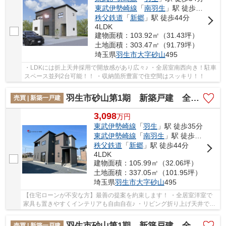
東武伊勢崎線
「
南羽生
」駅 徒歩36分
秩父鉄道
「
新郷
」駅 徒歩44分
4LDK
建物面積：103.92㎡（31.43坪）
土地面積：303.47㎡（91.79坪）
埼玉県
羽生市
大字砂山
495
・LDKには折上天井採用で開放感があり広々♪ ・全居室南西向き！駐車
スペース並列2台可能！！ ・収納箇所豊富で住空間はスッキリ！！
羽生市砂山第1期 新築戸建 全20区画 17号棟
売買 | 新築一戸建
3,098
万
円
東武伊勢崎線
「
羽生
」駅 徒歩35分
東武伊勢崎線
「
南羽生
」駅 徒歩36分
秩父鉄道
「
新郷
」駅 徒歩44分
4LDK
建物面積：105.99㎡（32.06坪）
土地面積：337.05㎡（101.95坪）
埼玉県
羽生市
大字砂山
495
【住宅ローンが不安な方】最善の提案を約束します！ ・全居室洋室で
家具も置きやすくインテリアも自由自在♪ ・リビング折り上げ天井でお
洒落！
羽生市砂山第1期 新築戸建 全20区画 11号棟
売買 | 新築一戸建