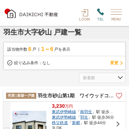
LOGIN
TEL
MENU
羽生市大字砂山 戸建一覧
6
1～6
該当物件数
戸
戸を表示
変更
絞り込み条件：
なし
羽生市砂山第1期 ワイウッドコート 新築戸建 全20棟 1号棟
売買 | 新築一戸建
3,230
万
円
東武伊勢崎線
「
南羽生
」駅 徒歩34分
東武伊勢崎線
「
羽生
」駅 徒歩36分
秩父鉄道
「
新郷
」駅 徒歩44分
3LDK