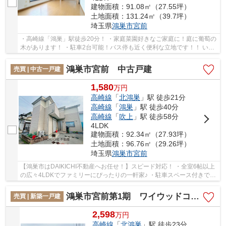
建物面積：91.08㎡（27.55坪）
土地面積：131.24㎡（39.7坪）
埼玉県
鴻巣市
宮前
・高崎線「鴻巣」駅徒歩20分！ ・家庭菜園好きなご家庭に！庭に葡萄の
木があります！ ・駐車2台可能！バス停も近く便利な立地です！！ いつ
でもお気軽にお声がけください♪ 駅からの...
鴻巣市宮前 中古戸建
売買 | 中古一戸建
1,580
万
円
高崎線
「
北鴻巣
」駅 徒歩21分
高崎線
「
鴻巣
」駅 徒歩40分
高崎線
「
吹上
」駅 徒歩58分
4LDK
建物面積：92.34㎡（27.93坪）
土地面積：96.76㎡（29.26坪）
埼玉県
鴻巣市
宮前
【鴻巣市はDAIKICHI不動産へお任せ！】スピード対応！ ・全室6帖以上
の広々4LDKでファミリーにぴったりの一軒家♪ ・駐車スペース付きで快
適な暮らしを実現♪ いつでもお気軽にお声が...
鴻巣市宮前第1期 ワイウッドコート 新築戸建 全8棟 8号棟
売買 | 新築一戸建
2,598
万
円
高崎線
「
北鴻巣
」駅 徒歩23分