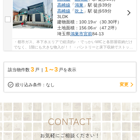
高崎線
「
鴻巣
」駅 徒歩39分
高崎線
「
吹上
」駅 徒歩59分
3LDK
建物面積：100.19㎡（30.30坪）
土地面積：156.06㎡（47.2坪）
埼玉県
鴻巣市
宮前
84-13
・都市ガス、本下水エリアで経済的♪ ・でっかいWICと各部屋収納だけ
でなく、1階にも大きな物入が！！ ・パントリーと床下収納でストック
置き場に困りません！
3
1～3
該当物件数
戸
戸を表示
変更
絞り込み条件：
なし
CONTACT
お気軽にご相談ください！