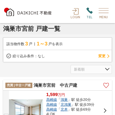
LOGIN
TEL
MENU
鴻巣市宮前 戸建一覧
3
1～3
該当物件数
戸
戸を表示
変更
絞り込み条件：
なし
鴻巣市宮前 中古戸建
売買 | 中古一戸建
1,599
万
円
高崎線
「
鴻巣
」駅 徒歩20分
高崎線
「
北鴻巣
」駅 徒歩39分
高崎線
「
北本
」駅 徒歩69分
4LDK